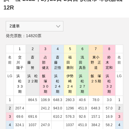
12R
発売票数：14820票
1
2
3
4
5
6
7
8
名
交
斎
占
斎
福
浅
東小
鈴
名
前
川
藤
部
藤
田
田
野 正
木
前
陽子
努
健太
正悟
勝則
真吾
道
宏和
LG
浜
浜 松
飯
浜
伊勢
浜
飯 塚
浜
LG
松
２２期
塚
松
崎
松
２５期
松
３３
３０
２４
２４
２７
３２
期
期
期
期
期
期
1
864.5
106.9
648.3
280.3
40.6
78.0
3.0
1
2
207.4
241.2
943.0
1296
451.0
648.3
57.0
2
3
69.6
691.6
610.2
576.3
92.6
157.1
16.9
3
4
324.1
1037
247.0
1037
451.0
384.2
58.2
4