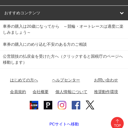
競輪くじ
レース結果
北日本
函館競輪場
青森競輪場
いわき平競輪場
おすすめコンテンツ
車券の購入は20歳になってから ～競輪・オートレースは適度に楽
Dokanto!
キャリーオーバー一覧
関
競輪選手情報
弥彦競輪場
前橋競輪場
取手競輪場
宇都宮競輪場
しみましょう～
東
大宮競輪場
西武園競輪場
京王閣競輪場
立川競輪場
チャリロトプラザ
Perfecta Navi
車券の購入にのめり込む不安のある方のご相談
南
松戸競輪場
千葉競輪場
川崎競輪場
平塚競輪場
公営競技の払戻金を受けた方へ（クリックすると国税庁のページへ
netkeirin
関
移動します）
小田原競輪場
伊東競輪場
静岡競輪場
東
ケイリンガル
中
名古屋競輪場
岐阜競輪場
大垣競輪場
豊橋競輪場
はじめての方へ
ヘルプセンター
お問い合わせ
部
チャリレンジャー
富山競輪場
松阪競輪場
四日市競輪場
会員規約
会社概要
個人情報について
推奨動作環境
競輪場情報
近
福井競輪場
奈良競輪場
向日町競輪場
和歌山競輪場
畿
岸和田競輪場
オートレース場情報
PCサイトへ移動