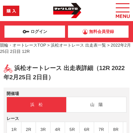
ログイン
無料会員登録
競輪・オートレースTOP
>
浜松オートレース 出走表一覧
>
2022年2月
25日 2日目 12R
浜松オートレース 出走表詳細（12R 2022
年2月25日 2日目）
開催場
浜 松
山 陽
レース
1R
2R
3R
4R
5R
6R
7R
8R
9R