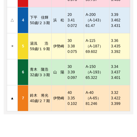
2連
着順
20
A-200
3.39
下平 佳輝
2連
△
4
浜 松
3.41
（A-143）
3.462
50歳/２３期
着順
0.072
61.47
3.431
2連
着順
30
A-115
3.36
湯浅 浩
2連
×
5
伊勢崎
3.38
（A-187）
3.435
59歳/１９期
着順
0.075
69.602
3.392
2連
着順
30
A-150
3.34
青木 隆浩
2連
6
山 陽
3.39
（A-193）
3.437
32歳/３３期
着順
0.097
65.322
3.401
2連
着順
40
A-40
3.32
鈴木 将光
2連
▲
7
伊勢崎
3.35
（A-65）
3.422
40歳/２７期
着順
0.102
81.246
3.399
2連