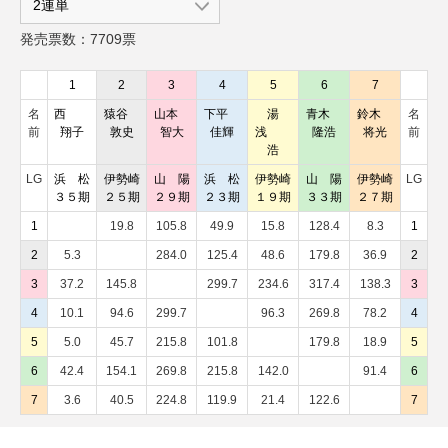
発売票数：7709票
1
2
3
4
5
6
7
名
西
猿谷
山本
下平
湯
青木
鈴木
名
前
翔子
敦史
智大
佳輝
浅
隆浩
将光
前
浩
LG
浜 松
伊勢崎
山 陽
浜 松
伊勢崎
山 陽
伊勢崎
LG
３５期
２５期
２９期
２３期
１９期
３３期
２７期
1
19.8
105.8
49.9
15.8
128.4
8.3
1
2
5.3
284.0
125.4
48.6
179.8
36.9
2
3
37.2
145.8
299.7
234.6
317.4
138.3
3
4
10.1
94.6
299.7
96.3
269.8
78.2
4
5
5.0
45.7
215.8
101.8
179.8
18.9
5
6
42.4
154.1
269.8
215.8
142.0
91.4
6
7
3.6
40.5
224.8
119.9
21.4
122.6
7