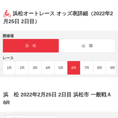
浜松オートレース オッズ表詳細（2022年2
月25日 2日目）
開催場
浜 松
山 陽
レース
1R
2R
3R
4R
5R
6R
7R
8R
9R
浜 松 2022年2月25日 2日目 浜松市 一般戦Ａ
6R