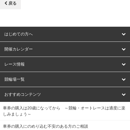
戻る
はじめての方へ
はじめての方へ
開催カレンダー
競輪
レース情報
オートレース
レース予想
競輪場一覧
競輪くじ
レース結果
北日本
函館競輪場
青森競輪場
いわき平競輪場
おすすめコンテンツ
車券の購入は20歳になってから ～競輪・オートレースは適度に楽
Dokanto!
キャリーオーバー一覧
関
競輪選手情報
弥彦競輪場
前橋競輪場
取手競輪場
宇都宮競輪場
しみましょう～
東
大宮競輪場
西武園競輪場
京王閣競輪場
立川競輪場
チャリロトプラザ
Perfecta Navi
車券の購入にのめり込む不安のある方のご相談