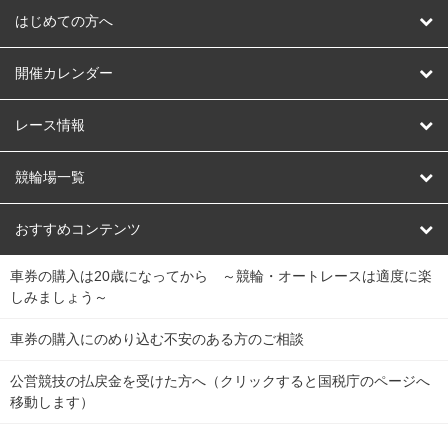
はじめての方へ
はじめての方へ
開催カレンダー
競輪
レース情報
オートレース
レース予想
競輪場一覧
競輪くじ
レース結果
北日本
函館競輪場
青森競輪場
いわき平競輪場
おすすめコンテンツ
車券の購入は20歳になってから ～競輪・オートレースは適度に楽
Dokanto!
キャリーオーバー一覧
関
競輪選手情報
弥彦競輪場
前橋競輪場
取手競輪場
宇都宮競輪場
しみましょう～
東
大宮競輪場
西武園競輪場
京王閣競輪場
立川競輪場
チャリロトプラザ
Perfecta Navi
車券の購入にのめり込む不安のある方のご相談
南
松戸競輪場
千葉競輪場
川崎競輪場
平塚競輪場
公営競技の払戻金を受けた方へ（クリックすると国税庁のページへ
netkeirin
関
移動します）
小田原競輪場
伊東競輪場
静岡競輪場
東
ケイリンガル