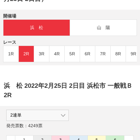
開催場
浜 松
山 陽
レース
1R
2R
3R
4R
5R
6R
7R
8R
9R
浜 松 2022年2月25日 2日目 浜松市 一般戦Ｂ
2R
発売票数：4249票