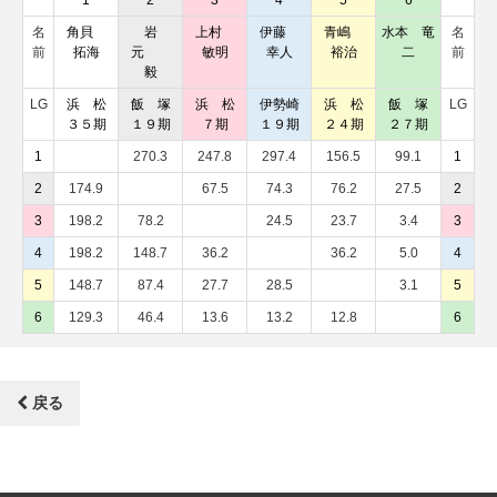
1
2
3
4
5
6
名
角貝
岩
上村
伊藤
青嶋
水本 竜
名
前
拓海
元
敏明
幸人
裕治
二
前
毅
LG
浜 松
飯 塚
浜 松
伊勢崎
浜 松
飯 塚
LG
３５期
１９期
７期
１９期
２４期
２７期
1
270.3
247.8
297.4
156.5
99.1
1
2
174.9
67.5
74.3
76.2
27.5
2
3
198.2
78.2
24.5
23.7
3.4
3
4
198.2
148.7
36.2
36.2
5.0
4
5
148.7
87.4
27.7
28.5
3.1
5
6
129.3
46.4
13.6
13.2
12.8
6
戻る