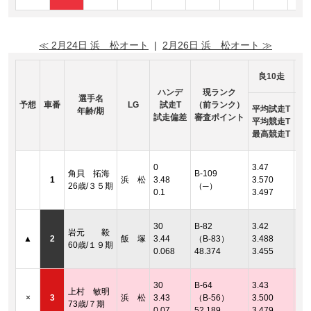
≪ 2月24日 浜 松オート
|
2月26日 浜 松オート ≫
良10走
ハンデ
現ランク
選手名
予想
車番
LG
試走T
（前ランク）
平均試走T
年齢/期
試走偏差
審査ポイント
平均競走T
最高競走T
着順
0
3.47
角貝 拓海
B-109
2連
1
浜 松
3.48
3.570
26歳/３５期
（─）
着順
0.1
3.497
2連
着順
30
B-82
3.42
岩元 毅
2連
▲
2
飯 塚
3.44
（B-83）
3.488
60歳/１９期
着順
0.068
48.374
3.455
2連
着順
30
B-64
3.43
上村 敏明
2連
×
3
浜 松
3.43
（B-56）
3.500
73歳/７期
着順
0.07
52.189
3.479