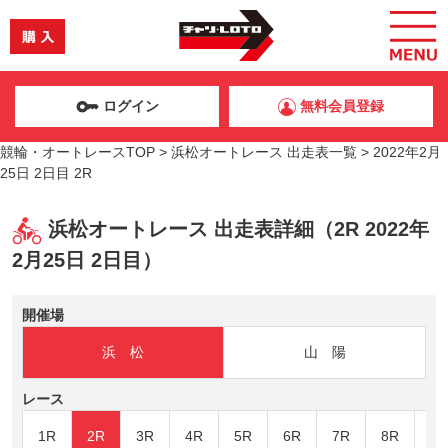
ログイン
無料会員登録
競輪・オートレースTOP
>
浜松オートレース 出走表一覧
>
2022年2月
25日 2日目 2R
浜松オートレース 出走表詳細（2R 2022年
2月25日 2日目）
開催場
浜 松
山 陽
レース
1R
2R
3R
4R
5R
6R
7R
8R
9R