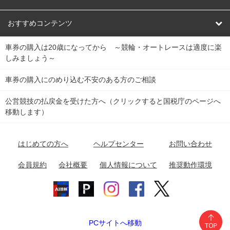
競輪くじ
レース結果
北日本
函館競輪場
青森競輪場
いわき平競輪場
おすすめコンテンツ
車券の購入は20歳になってから ～競輪・オートレースは適度に楽
Dokanto!
キャリーオーバー一覧
関
競輪選手情報
弥彦競輪場
前橋競輪場
取手競輪場
宇都宮競輪場
しみましょう～
東
大宮競輪場
西武園競輪場
京王閣競輪場
立川競輪場
チャリロトプラザ
Perfecta Navi
車券の購入にのめり込む不安のある方のご相談
南
松戸競輪場
千葉競輪場
川崎競輪場
平塚競輪場
公営競技の払戻金を受けた方へ（クリックすると国税庁のページへ
netkeirin
関
移動します）
小田原競輪場
伊東競輪場
静岡競輪場
東
ケイリンガル
中
名古屋競輪場
岐阜競輪場
大垣競輪場
豊橋競輪場
はじめての方へ
ヘルプセンター
お問い合わせ
部
チャリレンジャー
富山競輪場
松阪競輪場
四日市競輪場
会員規約
会社概要
個人情報について
推奨動作環境
競輪場情報
近
福井競輪場
奈良競輪場
向日町競輪場
和歌山競輪場
畿
岸和田競輪場
オートレース場情報
PCサイトへ移動