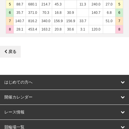
5
88.7
680.1
214.7
45.3
11.3
240.0
27.0
5
6
35.7
371.0
70.3
16.8
30.9
140.7
6.8
6
7
140.7
816.2
340.0
156.9
156.9
33.7
51.0
7
8
28.1
453.4
163.2
20.8
30.6
3.1
120.0
8
戻る
はじめての方へ
はじめての方へ
開催カレンダー
競輪
レース情報
オートレース
レース予想
競輪場一覧