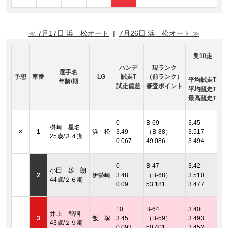
≪ 7月17日 浜 松オート
|
7月26日 浜 松オート ≫
良10走
ハンデ
現ランク
選手名
予想
車番
LG
試走T
（前ランク）
平均試走T
年齢/期
試走偏差
審査ポイント
平均競走T
最高競走T
着
0
B-69
3.45
桝崎 星名
2
×
1
浜 松
3.49
（B-88）
3.517
25歳/３４期
着
0.067
49.086
3.494
2
着
0
B-47
3.42
小田 雄一朗
2
2
伊勢崎
3.48
（B-68）
3.510
44歳/２６期
着
0.09
53.181
3.477
2
着
10
B-64
3.40
井上 智詞
2
3
飯 塚
3.45
（B-59）
3.493
43歳/２９期
着
0.093
50.401
3.452