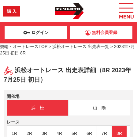
ログイン
無料会員登録
競輪・オートレースTOP
>
浜松オートレース 出走表一覧
>
2023年7月
25日 初日 8R
浜松オートレース 出走表詳細（8R 2023年
7月25日 初日）
開催場
浜 松
山 陽
レース
1R
2R
3R
4R
5R
6R
7R
8R
9R