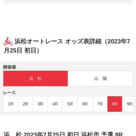
浜松オートレース オッズ表詳細（2023年7
月25日 初日）
開催場
浜 松
山 陽
レース
1R
2R
3R
4R
5R
6R
7R
8R
9R
浜 松 2023年7月25日 初日 浜松市 予選 8R