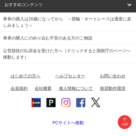
競輪くじ
レース結果
北日本
函館競輪場
青森競輪場
いわき平競輪場
おすすめコンテンツ
車券の購入は20歳になってから ～競輪・オートレースは適度に楽
Dokanto!
キャリーオーバー一覧
関
競輪選手情報
弥彦競輪場
前橋競輪場
取手競輪場
宇都宮競輪場
しみましょう～
東
大宮競輪場
西武園競輪場
京王閣競輪場
立川競輪場
チャリロトプラザ
Perfecta Navi
車券の購入にのめり込む不安のある方のご相談
南
松戸競輪場
千葉競輪場
川崎競輪場
平塚競輪場
公営競技の払戻金を受けた方へ（クリックすると国税庁のページへ
netkeirin
関
移動します）
小田原競輪場
伊東競輪場
静岡競輪場
東
ケイリンガル
中
名古屋競輪場
岐阜競輪場
大垣競輪場
豊橋競輪場
はじめての方へ
ヘルプセンター
お問い合わせ
部
チャリレンジャー
富山競輪場
松阪競輪場
四日市競輪場
会員規約
会社概要
個人情報について
推奨動作環境
競輪場情報
近
福井競輪場
奈良競輪場
向日町競輪場
和歌山競輪場
畿
岸和田競輪場
オートレース場情報
PCサイトへ移動
中国
玉野競輪場
広島競輪場
防府競輪場