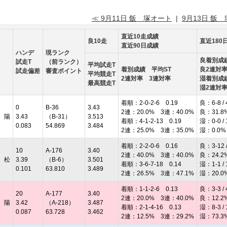
≪ 9月11日 飯 塚オート
|
9月13日 飯
直近10走成績
良10走
直近180
直近90日成績
ハンデ
現ランク
良着別成
試走T
（前ランク）
平均試走T
着別成績 平均ST
良2連対
試走偏差
審査ポイント
平均競走T
2連対率 3連対率
湿着別成
最高競走T
湿2連対
着順：2-0-2-6 0.19
良：6-8 / 
0
B-36
3.43
2連：20.0% 3連：40.0%
良：31.8
 陽
3.43
（B-31）
3.513
着順：4-1-2-13 0.19
湿：0-0 / 
0.083
54.869
3.484
2連：25.0% 3連：35.0%
湿：0.0%
着順：2-2-0-6 0.16
良：3-12 /
10
A-176
3.40
2連：40.0% 3連：40.0%
良：24.2
 松
3.39
（B-6）
3.501
着順：3-6-7-18 0.14
湿：1-1 / 
0.101
63.810
3.489
2連：26.5% 3連：47.1%
湿：20.0
着順：1-1-2-6 0.13
良：3-3 / 
20
A-177
3.40
2連：20.0% 3連：40.0%
良：12.2
 陽
3.42
（A-218）
3.487
着順：2-1-4-16 0.13
湿：8-3 / 
0.087
63.728
3.462
2連：12.5% 3連：29.2%
湿：73.3