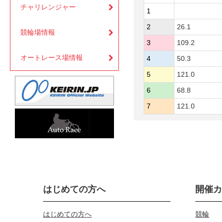
チャリレンジャー
1
2
26.1
競輪場情報
3
109.2
オートレース場情報
4
50.3
5
121.0
6
68.8
7
121.0
はじめての方へ
開催
はじめての方へ
競輪