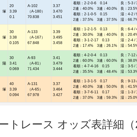
着順：2-2-0-6 0.14
良：5-3 / 
20
A-102
3.37
2連：40.0% 3連：40.0%
良：23.5
 塚
3.39
（A-180）
3.470
着順：2-1-0-5 0.15
湿：4-2 / 
0.1
70.838
3.451
2連：37.5% 3連：37.5%
湿：66.7
着順：1-2-1-5 0.13
良：6-4 / 
30
A-133
3.39
2連：30.0% 3連：40.0%
良：20.4
 塚
3.38
（A-167）
3.495
着順：3-1-2-17 0.13
湿：2-4 / 
0.105
67.848
3.458
2連：17.4% 3連：26.1%
湿：54.5
着順：4-2-0-4 0.13
良：7-12 /
30
A-93
3.41
2連：60.0% 3連：60.0%
良：38.0
 陽
3.41
（A-81）
3.479
着順：4-7-4-16 0.15
湿：3-5 / 
0.069
71.434
3.444
2連：35.5% 3連：48.4%
湿：53.3
着順：1-3-1-5 0.17
良：9-13 /
40
A-131
3.37
2連：40.0% 3連：50.0%
良：41.5
 塚
3.39
（A-65）
3.464
着順：3-7-6-11 0.17
湿：1-3 / 
0.094
67.978
3.427
2連：37.0% 3連：59.3%
湿：25.0
トレース オッズ表詳細（20