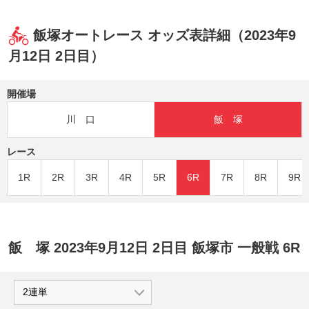
飯塚オートレース オッズ表詳細（2023年9
月12日 2日目）
開催場
川 口
飯 塚
レース
1R
2R
3R
4R
5R
6R
7R
8R
9R
飯 塚 2023年9月12日 2日目 飯塚市 一般戦 6R