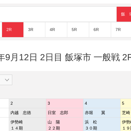
飯 
2R
3R
4R
5R
6R
7R
年9月12日 2日目 飯塚市 一般戦 2
2
3
4
5
内越 忠徳
日室 志郎
赤堀 翼
芝崎
伊勢崎
山 陽
浜 松
伊勢
１４期
２２期
３０期
１９