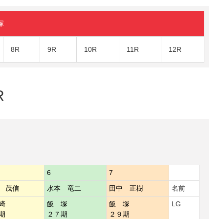
塚
8R
9R
10R
11R
12R
R
6
7
 茂信
水本 竜二
田中 正樹
名前
崎
飯 塚
飯 塚
LG
期
２７期
２９期