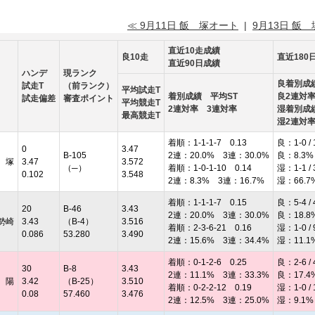
≪ 9月11日 飯 塚オート
|
9月13日 飯
直近10走成績
良10走
直近180
直近90日成績
ハンデ
現ランク
良着別成
試走T
（前ランク）
平均試走T
着別成績 平均ST
良2連対
試走偏差
審査ポイント
平均競走T
2連対率 3連対率
湿着別成
最高競走T
湿2連対
定）↓
着順：1-1-1-7 0.13
良：1-0 / 
0
3.47
B-105
2連：20.0% 3連：30.0%
良：8.3%
 塚
3.47
3.572
（─）
着順：1-0-1-10 0.14
湿：1-1 / 
0.102
3.548
2連：8.3% 3連：16.7%
湿：66.7
着順：1-1-1-7 0.15
良：5-4 / 
20
B-46
3.43
2連：20.0% 3連：30.0%
良：18.8
勢崎
3.43
（B-4）
3.516
着順：2-3-6-21 0.16
湿：1-0 / 
0.086
53.280
3.490
2連：15.6% 3連：34.4%
湿：11.1
着順：0-1-2-6 0.25
良：2-6 / 
30
B-8
3.43
2連：11.1% 3連：33.3%
良：17.4
 陽
3.42
（B-25）
3.510
着順：0-2-2-12 0.19
湿：1-0 / 
0.08
57.460
3.476
2連：12.5% 3連：25.0%
湿：9.1%