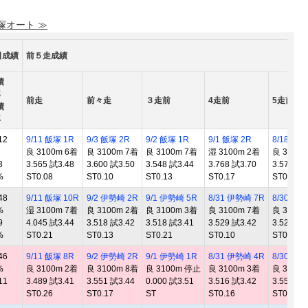
 塚オート ≫
日成績
前５走成績
績
率
前走
前々走
３走前
4走前
5走前
績
率
12
9/11 飯塚 1R
9/3 飯塚 2R
9/2 飯塚 1R
9/1 飯塚 2R
8/18 飯塚
良 3100m 6着
良 3100m 7着
良 3100m 7着
湿 3100m 2着
良 3100
3
3.565 試3.48
3.600 試3.50
3.548 試3.44
3.768 試3.70
3.574 試3
%
ST0.08
ST0.10
ST0.13
ST0.17
ST0.17
48
9/11 飯塚 10R
9/2 伊勢崎 2R
9/1 伊勢崎 5R
8/31 伊勢崎 7R
8/30 伊
%
湿 3100m 7着
良 3100m 2着
良 3100m 3着
良 3100m 7着
良 3100
9
4.045 試3.44
3.518 試3.42
3.518 試3.41
3.529 試3.42
3.526 試3
%
ST0.21
ST0.13
ST0.21
ST0.10
ST0.11
46
9/11 飯塚 8R
9/2 伊勢崎 2R
9/1 伊勢崎 1R
8/31 伊勢崎 4R
8/30 伊
%
良 3100m 2着
良 3100m 8着
良 3100m 停止
良 3100m 3着
良 3100
11
3.489 試3.41
3.551 試3.44
0.000 試3.51
3.516 試3.42
3.556 試3
ST0.26
ST0.17
ST
ST0.16
ST0.21