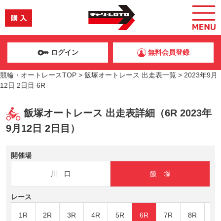
ログイン
無料会員登録
競輪・オートレースTOP
>
飯塚オートレース 出走表一覧
>
2023年9月
12日 2日目 6R
飯塚オートレース 出走表詳細（6R 2023年
9月12日 2日目）
開催場
川 口
飯 塚
レース
1R
2R
3R
4R
5R
6R
7R
8R
9R