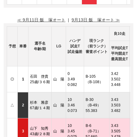
≪ 9月11日 飯 塚オート
|
9月13日 飯 塚オート ≫
良10走
ハンデ
現ランク
選手名
予想
車番
LG
試走T
（前ランク）
平均試走T
年齢/期
試走偏差
審査ポイント
平均競走T
最高競走T
着順
0
3.42
石田 啓貴
B-105
2連
◎
1
山 陽
3.49
3.502
25歳/３６期
（B-108）
着順
0.082
3.448
2連
着順
10
B-30
3.43
杉本 雅彦
2連
△
2
山 陽
3.46
（B-49）
3.503
67歳/１４期
着順
0.073
55.383
3.482
2連
着順
10
B-6
3.43
山下 知秀
2連
3
山 陽
3.45
（B-71）
3.505
43歳/２８期
着順
0.075
57.660
3.479