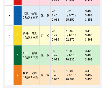
2連
着順
20
B-31
3.40
北原 岳哲
2連
▲
4
飯 塚
3.40
（B-75）
3.488
27歳/３５期
着順
0.088
55.352
3.453
2連
着順
20
A-182
3.41
筒井 健太
2連
×
5
浜 松
3.42
（A-138）
3.495
40歳/２９期
着順
0.085
62.872
3.468
2連
着順
30
A-103
3.42
町田 龍駿
2連
6
飯 塚
3.42
（A-165）
3.498
33歳/３２期
着順
0.078
70.835
3.462
2連
着順
30
A-104
3.41
桜木 公和
2連
○
7
飯 塚
3.43
（A-103）
3.497
51歳/２４期
着順
0.087
70.487
3.454
2連