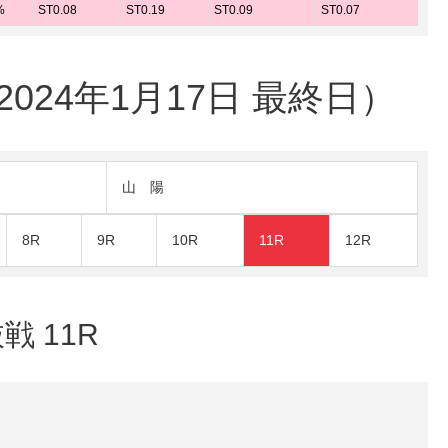
%
ST0.08
ST0.19
ST0.09
ST0.07
ST0
24年1月17日 最終日）
山 陽
8R
9R
10R
11R
12R
戦 11R