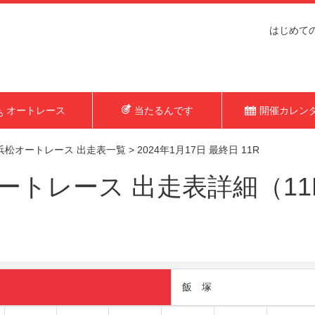
はじめて
オートレース
当たるんです
開催カレン
浜松オートレース 出走表一覧
>
2024年1月17日 最終日 11R
トレース 出走表詳細（11R 
飯 塚