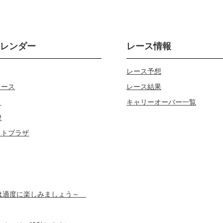
カレンダー
レース情報
レース予想
レース
レース結果
じ
キャリーオーバー一覧
!
ロトプラザ
スは適度に楽しみましょう～