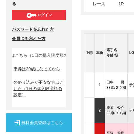
る
レース
1R
ログイン
パスワードを忘れた方
会員IDを忘れた方
選手名
予想
車番
LG
方はこちら（1日の購入限度額の設定）↓
年齢/期
車券は20歳になってから
のめり込みが不安な方はこ
田中 賢
1
伊
38歳/２９期
ちら
（1日の購入限度額の
設定）
栗原 俊介
2
伊
33歳/３１期
無料会員登録はこちら
平塚 雅樹