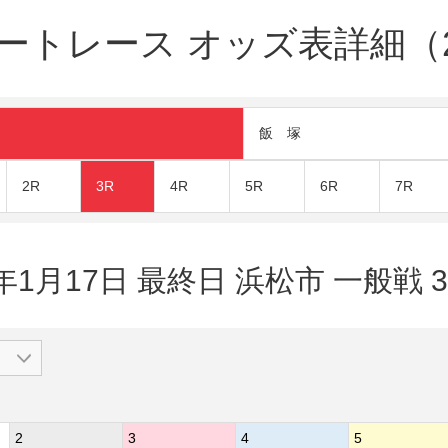
ートレース オッズ表詳細（20
飯 塚
2R
3R
4R
5R
6R
7R
4年1月17日 最終日 浜松市 一般戦 3
2
3
4
5