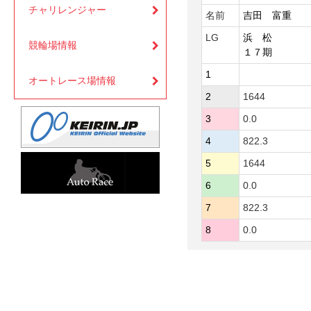
チャリレンジャー
名前
吉田 富重
LG
浜 松
競輪場情報
１７期
1
オートレース場情報
2
1644
3
0.0
4
822.3
5
1644
6
0.0
7
822.3
8
0.0