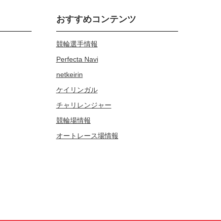
おすすめコンテンツ
競輪選手情報
Perfecta Navi
netkeirin
ケイリンガル
チャリレンジャー
競輪場情報
オートレース場情報