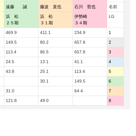
遠藤 誠
藤波 直也
石川 哲也
名前
浜 松
浜 松
伊勢崎
LG
２５期
３１期
３４期
469.9
411.1
234.9
1
149.5
80.2
657.8
2
113.4
86.5
657.8
3
24.5
13.1
41.1
4
43.8
25.1
113.4
5
30.1
149.5
6
31.0
64.4
7
121.8
49.0
8