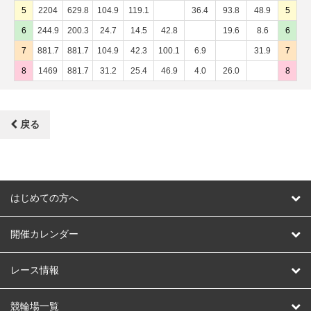
5
2204
629.8
104.9
119.1
36.4
93.8
48.9
5
6
244.9
200.3
24.7
14.5
42.8
19.6
8.6
6
7
881.7
881.7
104.9
42.3
100.1
6.9
31.9
7
8
1469
881.7
31.2
25.4
46.9
4.0
26.0
8
戻る
はじめての方へ
はじめての方へ
開催カレンダー
競輪
レース情報
オートレース
レース予想
競輪場一覧