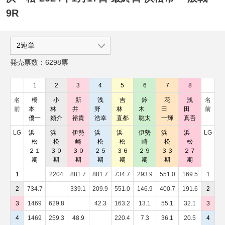
9R
発売票数：6298票
1
2
3
4
5
6
7
8
名
橋
小
新
浅
吉
鈴
花
浅
名
前
本
林
井
野
林
木
田
田
前
優一
頼介
裕貴
浩幸
直都
聡太
一輝
真吾
LG
浜
浜
伊勢
浜
浜
伊勢
浜
浜
LG
松
松
崎
松
松
崎
松
松
２１
３０
３０
２５
３６
２９
３３
２７
期
期
期
期
期
期
期
期
1
2204
881.7
881.7
734.7
293.9
551.0
169.5
1
2
734.7
339.1
209.9
551.0
146.9
400.7
191.6
2
3
1469
629.8
42.3
163.2
13.1
55.1
32.1
3
4
1469
259.3
48.9
220.4
7.3
36.1
20.5
4