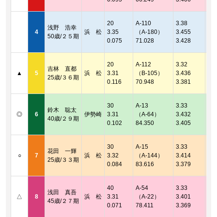
2連
着順
20
A-110
3.38
浅野 浩幸
2連
4
浜 松
3.35
（A-180）
3.455
50歳/２５期
着順
0.075
71.028
3.428
2連
着順
20
A-112
3.32
吉林 直都
2連
▲
5
浜 松
3.31
（B-105）
3.436
25歳/３６期
着順
0.116
70.948
3.381
2連
着順
30
A-13
3.33
鈴木 聡太
2連
◎
6
伊勢崎
3.31
（A-64）
3.432
40歳/２９期
着順
0.102
84.350
3.405
2連
着順
30
A-15
3.33
花田 一輝
2連
○
7
浜 松
3.32
（A-144）
3.414
25歳/３３期
着順
0.084
83.616
3.379
2連
着順
40
A-54
3.33
浅田 真吾
2連
△
8
浜 松
3.31
（A-22）
3.401
45歳/２７期
着順
0.071
78.411
3.369
2連