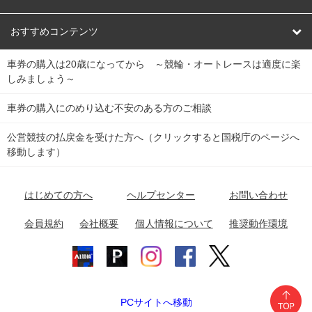
競輪くじ
レース結果
北日本
函館競輪場
青森競輪場
いわき平競輪場
おすすめコンテンツ
車券の購入は20歳になってから ～競輪・オートレースは適度に楽
Dokanto!
キャリーオーバー一覧
関
競輪選手情報
弥彦競輪場
前橋競輪場
取手競輪場
宇都宮競輪場
しみましょう～
東
大宮競輪場
西武園競輪場
京王閣競輪場
立川競輪場
チャリロトプラザ
Perfecta Navi
車券の購入にのめり込む不安のある方のご相談
南
松戸競輪場
千葉競輪場
川崎競輪場
平塚競輪場
公営競技の払戻金を受けた方へ（クリックすると国税庁のページへ
netkeirin
関
移動します）
小田原競輪場
伊東競輪場
静岡競輪場
東
ケイリンガル
中
名古屋競輪場
岐阜競輪場
大垣競輪場
豊橋競輪場
はじめての方へ
ヘルプセンター
お問い合わせ
部
チャリレンジャー
富山競輪場
松阪競輪場
四日市競輪場
会員規約
会社概要
個人情報について
推奨動作環境
競輪場情報
近
福井競輪場
奈良競輪場
向日町競輪場
和歌山競輪場
畿
岸和田競輪場
オートレース場情報
PCサイトへ移動