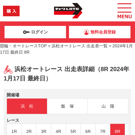
ログイン
無料会員登録
競輪・オートレースTOP
>
浜松オートレース 出走表一覧
>
2024年1月
17日 最終日 8R
浜松オートレース 出走表詳細（8R 2024年
1月17日 最終日）
開催場
浜 松
飯 塚
山 陽
レース
1R
2R
3R
4R
5R
6R
7R
8R
9R