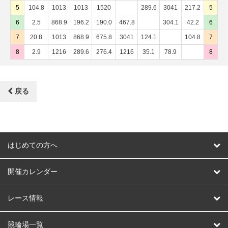
5
104.8
1013
1013
1520
289.6
3041
217.2
5
6
2.5
868.9
196.2
190.0
467.8
304.1
42.2
6
7
20.8
1013
868.9
675.8
3041
124.1
104.8
7
8
2.9
1216
289.6
276.4
1216
35.1
78.9
8
戻る
はじめての方へ
はじめての方へ
開催カレンダー
競輪
レース情報
オートレース
レース予想
競輪場一覧