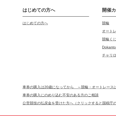
はじめての方へ
開催
はじめての方へ
競輪
オート
競輪く
Dokanto
チャリ
車券の購入は20歳になってから ～競輪・オートレー
車券の購入にのめり込む不安のある方のご相談
公営競技の払戻金を受けた方へ（クリックすると国税庁