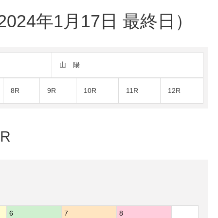
24年1月17日 最終日）
山 陽
8R
9R
10R
11R
12R
R
6
7
8