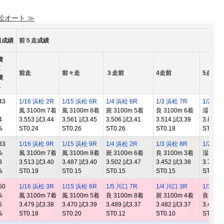
 松オート ≫
日成績
前５走成績
績
率
前走
前々走
３走前
4走前
5走前
績
率
43
1/16 浜松 2R
1/15 浜松 6R
1/4 浜松 6R
1/3 浜松 7R
1/2 浜松
風 3100m 7着
風 3100m 8着
斑 3100m 5着
良 3100m 6着
湿 310
4
3.553 試3.44
3.561 試3.45
3.506 試3.41
3.514 試3.39
3.816 
%
ST0.24
ST0.26
ST0.26
ST0.18
ST0.17
33
1/16 浜松 9R
1/15 浜松 9R
1/4 浜松 2R
1/3 浜松 8R
1/2 浜松
%
風 3100m 7着
風 3100m 8着
斑 3100m 6着
良 3100m 3着
湿 310
3
3.513 試3.40
3.487 試3.40
3.502 試3.47
3.452 試3.38
3.781 
%
ST0.19
ST0.15
ST0.15
ST0.15
ST0.17
50
1/16 浜松 3R
1/15 浜松 6R
1/5 川口 7R
1/4 川口 3R
1/3 川口
%
風 3100m 7着
風 3100m 5着
良 3100m 8着
斑 3100m 4着
良 310
5
3.479 試3.38
3.470 試3.39
3.489 試3.37
3.482 試3.37
3.442 
%
ST0.18
ST0.20
ST0.12
ST0.10
ST0.18