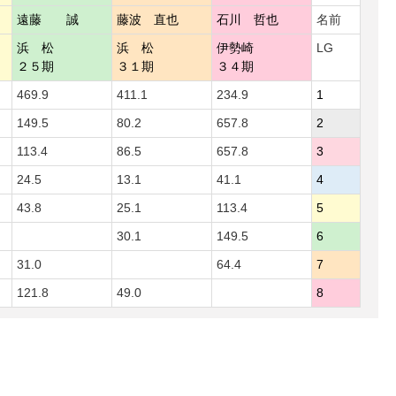
遠藤 誠
藤波 直也
石川 哲也
名前
浜 松
浜 松
伊勢崎
LG
２５期
３１期
３４期
469.9
411.1
234.9
1
149.5
80.2
657.8
2
113.4
86.5
657.8
3
24.5
13.1
41.1
4
43.8
25.1
113.4
5
30.1
149.5
6
31.0
64.4
7
121.8
49.0
8