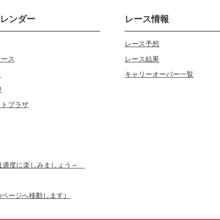
カレンダー
レース情報
レース予想
レース
レース結果
じ
キャリーオーバー一覧
!
ロトプラザ
スは適度に楽しみましょう～
のページへ移動します）