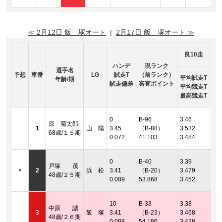
≪ 2月12日 飯 塚オート
|
2月17日 飯 塚オート ≫
良10走
ハンデ
現ランク
選手名
予想
車番
LG
試走T
（前ランク）
平均試走T
年齢/期
試走偏差
審査ポイント
平均競走T
最高競走T
着順
0
B-96
3.46
原 菊太郎
2連
1
山 陽
3.45
（B-88）
3.532
68歳/１５期
着順
0.072
41.103
3.484
2連
着順
0
B-40
3.39
戸塚 茂
2連
×
2
浜 松
3.41
（B-20）
3.479
48歳/２５期
着順
0.089
53.868
3.452
2連
着順
10
B-33
3.38
中原 誠
2連
3
飯 塚
3.41
（B-23）
3.468
48歳/２６期
着順
0.088
54.186
3.428