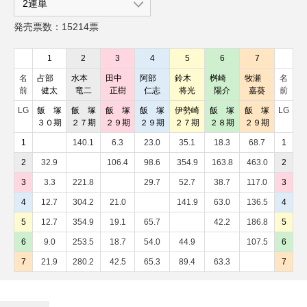
発売票数：15214票
1
2
3
4
5
6
7
名
占部
水本
田中
阿部
鈴木
桝崎
牧瀬
名
前
健太
竜二
正樹
仁志
将光
陽介
嘉葵
前
LG
飯 塚
飯 塚
飯 塚
飯 塚
伊勢崎
飯 塚
飯 塚
LG
３０期
２７期
２９期
２９期
２７期
２８期
２９期
1
140.1
6.3
23.0
35.1
18.3
68.7
1
2
32.9
106.4
98.6
354.9
163.8
463.0
2
3
3.3
221.8
29.7
52.7
38.7
117.0
3
4
12.7
304.2
21.0
141.9
63.0
136.5
4
5
12.7
354.9
19.1
65.7
42.2
186.8
5
6
9.0
253.5
18.7
54.0
44.9
107.5
6
7
21.9
280.2
42.5
65.3
89.4
63.3
7