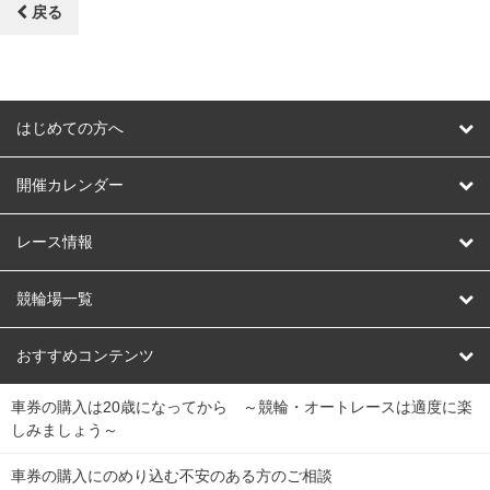
戻る
はじめての方へ
はじめての方へ
開催カレンダー
競輪
レース情報
オートレース
レース予想
競輪場一覧
競輪くじ
レース結果
北日本
函館競輪場
青森競輪場
いわき平競輪場
おすすめコンテンツ
車券の購入は20歳になってから ～競輪・オートレースは適度に楽
Dokanto!
キャリーオーバー一覧
関
競輪選手情報
弥彦競輪場
前橋競輪場
取手競輪場
宇都宮競輪場
しみましょう～
東
大宮競輪場
西武園競輪場
京王閣競輪場
立川競輪場
チャリロトプラザ
Perfecta Navi
車券の購入にのめり込む不安のある方のご相談