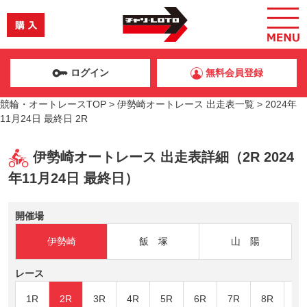
ログイン
無料会員登録
競輪・オートレースTOP
>
伊勢崎オートレース 出走表一覧
>
2024年
11月24日 最終日 2R
伊勢崎オートレース 出走表詳細（2R 2024
年11月24日 最終日）
開催場
伊勢崎
飯 塚
山 陽
レース
1R
2R
3R
4R
5R
6R
7R
8R
9R