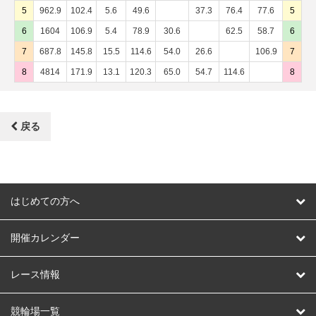
5
962.9
102.4
5.6
49.6
37.3
76.4
77.6
5
6
1604
106.9
5.4
78.9
30.6
62.5
58.7
6
7
687.8
145.8
15.5
114.6
54.0
26.6
106.9
7
8
4814
171.9
13.1
120.3
65.0
54.7
114.6
8
戻る
はじめての方へ
はじめての方へ
開催カレンダー
競輪
レース情報
オートレース
レース予想
競輪場一覧