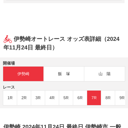
伊勢崎オートレース オッズ表詳細（2024
年11月24日 最終日）
開催場
伊勢崎
飯 塚
山 陽
レース
1R
2R
3R
4R
5R
6R
7R
8R
9R
伊勢崎 2024年11月24日 最終日 伊勢崎市 一般