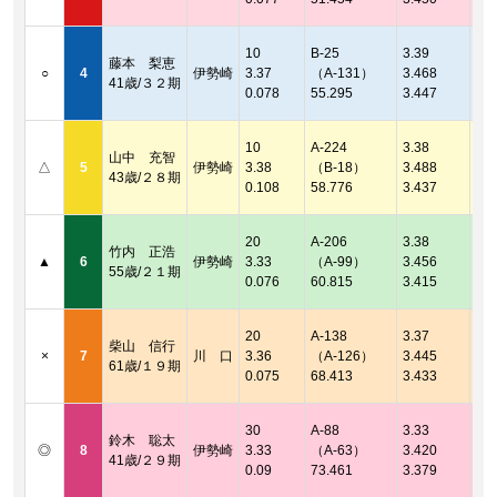
2連
着順
10
B-25
3.39
藤本 梨恵
2連
○
4
伊勢崎
3.37
（A-131）
3.468
41歳/３２期
着順
0.078
55.295
3.447
2連
着順
10
A-224
3.38
山中 充智
2連
△
5
伊勢崎
3.38
（B-18）
3.488
43歳/２８期
着順
0.108
58.776
3.437
2連
着順
20
A-206
3.38
竹内 正浩
2連
▲
6
伊勢崎
3.33
（A-99）
3.456
55歳/２１期
着順
0.076
60.815
3.415
2連
着順
20
A-138
3.37
柴山 信行
2連
×
7
川 口
3.36
（A-126）
3.445
61歳/１９期
着順
0.075
68.413
3.433
2連
着順
30
A-88
3.33
鈴木 聡太
2連
◎
8
伊勢崎
3.33
（A-63）
3.420
41歳/２９期
着順
0.09
73.461
3.379
2連