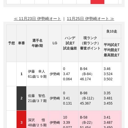
≪ 11月23日 伊勢崎オート
|
11月25日 伊勢崎オート ≫
良10走
ハンデ
現ランク
選手名
予想
車番
LG
試走T
（前ランク）
平均試走T
年齢/期
試走偏差
審査ポイント
平均競走T
最高競走T
着順
0
B-94
3.46
伊藤 幸人
2連
1
伊勢崎
3.47
（B-84）
3.524
61歳/１９期
着順
0.064
46.174
3.502
2連
着順
0
B-98
3.35
佐藤 智也
2連
2
伊勢崎
3.41
（B-112）
3.481
21歳/３７期
着順
0.131
45.367
3.455
2連
着順
10
B-58
3.41
深沢 悟
2連
3
伊勢崎
3.39
（B-22）
3.487
48歳/２５期
着順
0.077
51.454
3.450