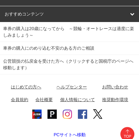
競輪くじ
レース結果
北日本
函館競輪場
青森競輪場
いわき平競輪場
おすすめコンテンツ
車券の購入は20歳になってから ～競輪・オートレースは適度に楽
Dokanto!
キャリーオーバー一覧
関
競輪選手情報
弥彦競輪場
前橋競輪場
取手競輪場
宇都宮競輪場
しみましょう～
東
大宮競輪場
西武園競輪場
京王閣競輪場
立川競輪場
チャリロトプラザ
Perfecta Navi
車券の購入にのめり込む不安のある方のご相談
南
松戸競輪場
千葉競輪場
川崎競輪場
平塚競輪場
公営競技の払戻金を受けた方へ（クリックすると国税庁のページへ
netkeirin
関
移動します）
小田原競輪場
伊東競輪場
静岡競輪場
東
ケイリンガル
中
名古屋競輪場
岐阜競輪場
大垣競輪場
豊橋競輪場
はじめての方へ
ヘルプセンター
お問い合わせ
部
チャリレンジャー
富山競輪場
松阪競輪場
四日市競輪場
会員規約
会社概要
個人情報について
推奨動作環境
競輪場情報
近
福井競輪場
奈良競輪場
向日町競輪場
和歌山競輪場
畿
岸和田競輪場
オートレース場情報
PCサイトへ移動