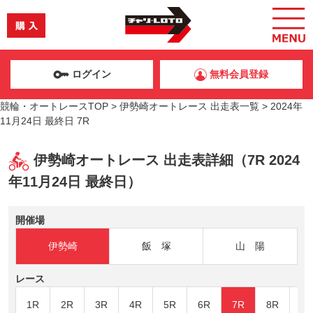
ログイン
無料会員登録
競輪・オートレースTOP
>
伊勢崎オートレース 出走表一覧
>
2024年
11月24日 最終日 7R
伊勢崎オートレース 出走表詳細（7R 2024
年11月24日 最終日）
開催場
伊勢崎
飯 塚
山 陽
レース
1R
2R
3R
4R
5R
6R
7R
8R
9R