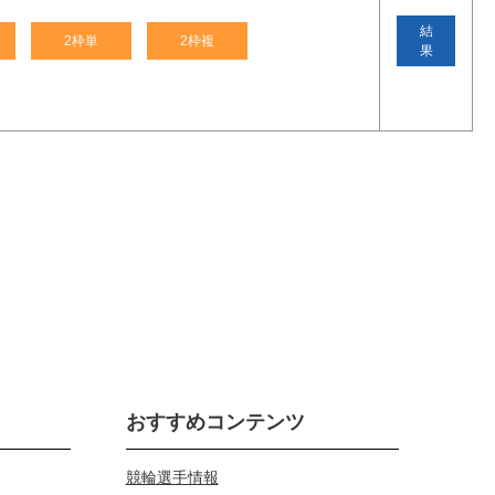
結
2枠単
2枠複
果
おすすめコンテンツ
競輪選手情報