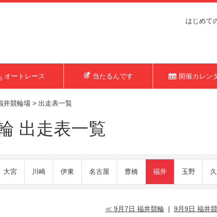
はじめて
オートレース
当たるんです
開催カレン
福井競輪場
>
出走表一覧
輪 出走表一覧
大宮
川崎
伊東
名古屋
豊橋
福井
玉野
久
≪ 9月7日 福井競輪
|
9月9日 福井競