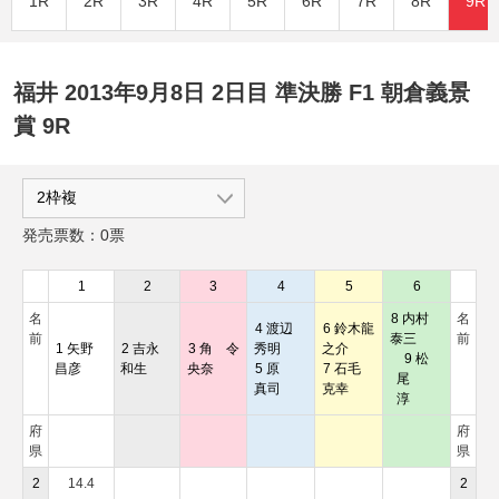
1R
2R
3R
4R
5R
6R
7R
8R
9R
福井 2013年9月8日 2日目 準決勝 F1 朝倉義景
賞 9R
発売票数：0票
1
2
3
4
5
6
名
8 内村
名
4 渡辺
6 鈴木龍
前
泰三
前
1 矢野
2 吉永
3 角 令
秀明
之介
9 松
昌彦
和生
央奈
5 原
7 石毛
尾
真司
克幸
淳
府
府
県
県
2
14.4
2