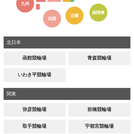
九州
南関東
近畿
四国
北日本
函館競輪場
青森競輪場
いわき平競輪場
関東
弥彦競輪場
前橋競輪場
取手競輪場
宇都宮競輪場