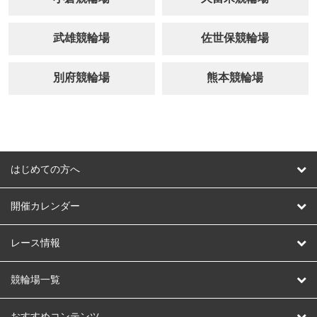
武雄競輪場
佐世保競輪場
別府競輪場
熊本競輪場
はじめての方へ
はじめての方へ
開催カレンダー
競輪
レース情報
オートレース
レース予想
競輪場一覧
競輪くじ
レース結果
北日本
函館競輪場
青森競輪場
いわき平競輪場
おすすめコンテンツ