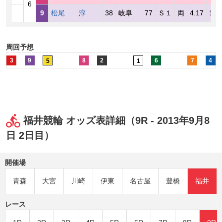
6
9
松尾 淳
38
岐阜
77
Ｓ１
両
4.17
101
周回予想
3
9
8
2
6
7
4
5
1
福井競輪 オッズ表詳細（9R - 2013年9月8
日 2日目）
開催場
青森
大宮
川崎
伊東
名古屋
豊橋
福井
レース