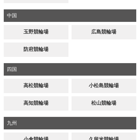
中国
玉野競輪場
広島競輪場
防府競輪場
四国
高松競輪場
小松島競輪場
高知競輪場
松山競輪場
九州
小倉競輪場
久留米競輪場