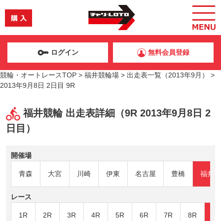
ログイン
無料会員登録
競輪・オートレースTOP
>
福井競輪場
>
出走表一覧（2013年9月）
>
2013年9月8日 2日目 9R
福井競輪 出走表詳細（9R 2013年9月8日 2
日目）
開催場
青森
大宮
川崎
伊東
名古屋
豊橋
福井
レース
1R
2R
3R
4R
5R
6R
7R
8R
9R