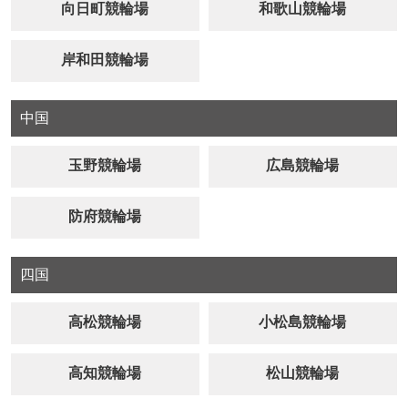
向日町競輪場
和歌山競輪場
岸和田競輪場
中国
玉野競輪場
広島競輪場
防府競輪場
四国
高松競輪場
小松島競輪場
高知競輪場
松山競輪場