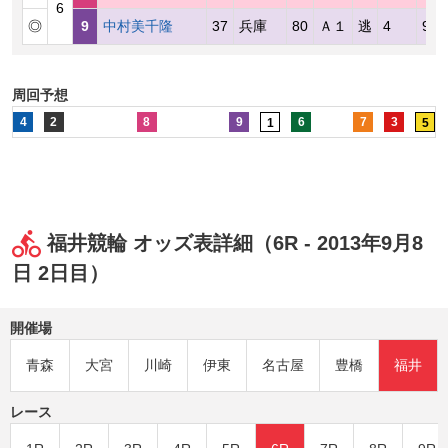
6
◎
9
中村美千隆
37
兵庫
80
Ａ１
逃
4
93.
周回予想
4
2
8
9
6
7
3
1
5
福井競輪 オッズ表詳細（6R - 2013年9月8
日 2日目）
開催場
青森
大宮
川崎
伊東
名古屋
豊橋
福井
レース