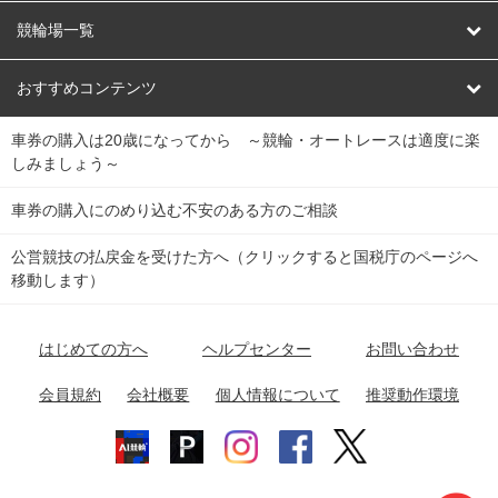
オートレース
レース予想
競輪場一覧
競輪くじ
レース結果
北日本
函館競輪場
青森競輪場
いわき平競輪場
おすすめコンテンツ
車券の購入は20歳になってから ～競輪・オートレースは適度に楽
Dokanto!
キャリーオーバー一覧
関
競輪選手情報
弥彦競輪場
前橋競輪場
取手競輪場
宇都宮競輪場
しみましょう～
東
大宮競輪場
西武園競輪場
京王閣競輪場
立川競輪場
チャリロトプラザ
Perfecta Navi
車券の購入にのめり込む不安のある方のご相談
南
松戸競輪場
千葉競輪場
川崎競輪場
平塚競輪場
公営競技の払戻金を受けた方へ（クリックすると国税庁のページへ
netkeirin
関
移動します）
小田原競輪場
伊東競輪場
静岡競輪場
東
ケイリンガル
中
名古屋競輪場
岐阜競輪場
大垣競輪場
豊橋競輪場
はじめての方へ
ヘルプセンター
お問い合わせ
部
チャリレンジャー
富山競輪場
松阪競輪場
四日市競輪場
会員規約
会社概要
個人情報について
推奨動作環境
競輪場情報
近
福井競輪場
奈良競輪場
向日町競輪場
和歌山競輪場
畿
岸和田競輪場
オートレース場情報