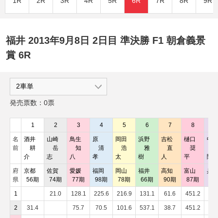
1R
2R
3R
4R
5R
6R
7R
8R
9R
福井 2013年9月8日 2日目 準決勝 F1 朝倉義景
賞 6R
発売票数：0票
1
2
3
4
5
6
7
8
9
名
酒井
山崎
鳥生
原
岡田
浜野
吉松
樋口
中
前
耕
岳
知
清
浩
雅
直
奨
介
志
八
孝
太
樹
人
平
府
京都
佐賀
愛媛
福岡
岡山
福井
高知
富山
兵
県
56期
74期
77期
98期
78期
66期
90期
87期
80
1
21.0
128.1
225.6
216.9
131.1
61.6
451.2
3.
2
31.4
75.7
70.5
101.6
537.1
38.7
451.2
9.