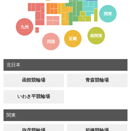
関東
九州
南関東
近畿
四国
北日本
函館競輪場
青森競輪場
いわき平競輪場
関東
弥彦競輪場
前橋競輪場