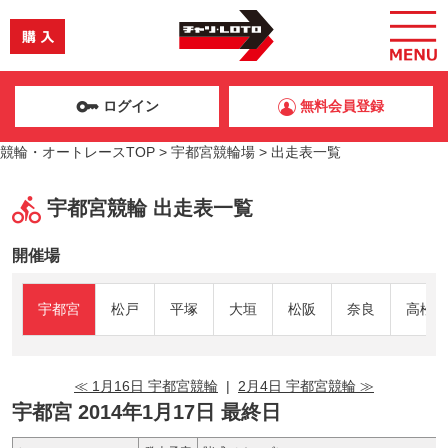
ログイン
無料会員登録
競輪・オートレースTOP
>
宇都宮競輪場
>
出走表一覧
宇都宮競輪 出走表一覧
開催場
宇都宮
松戸
平塚
大垣
松阪
奈良
高松
≪ 1月16日 宇都宮競輪
|
2月4日 宇都宮競輪 ≫
宇都宮 2014年1月17日 最終日