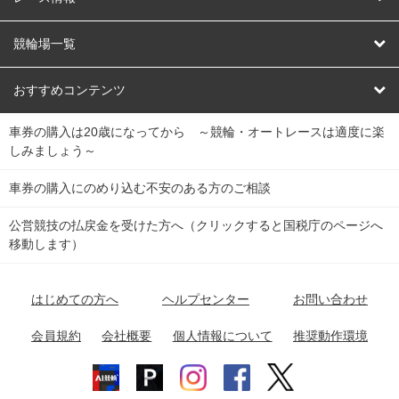
オートレース
レース予想
競輪場一覧
競輪くじ
レース結果
北日本
函館競輪場
青森競輪場
いわき平競輪場
おすすめコンテンツ
車券の購入は20歳になってから ～競輪・オートレースは適度に楽
Dokanto!
キャリーオーバー一覧
関
競輪選手情報
弥彦競輪場
前橋競輪場
取手競輪場
宇都宮競輪場
しみましょう～
東
大宮競輪場
西武園競輪場
京王閣競輪場
立川競輪場
チャリロトプラザ
Perfecta Navi
車券の購入にのめり込む不安のある方のご相談
南
松戸競輪場
千葉競輪場
川崎競輪場
平塚競輪場
公営競技の払戻金を受けた方へ（クリックすると国税庁のページへ
netkeirin
関
移動します）
小田原競輪場
伊東競輪場
静岡競輪場
東
ケイリンガル
中
名古屋競輪場
岐阜競輪場
大垣競輪場
豊橋競輪場
はじめての方へ
ヘルプセンター
お問い合わせ
部
チャリレンジャー
富山競輪場
松阪競輪場
四日市競輪場
会員規約
会社概要
個人情報について
推奨動作環境
競輪場情報
近
福井競輪場
奈良競輪場
向日町競輪場
和歌山競輪場
畿