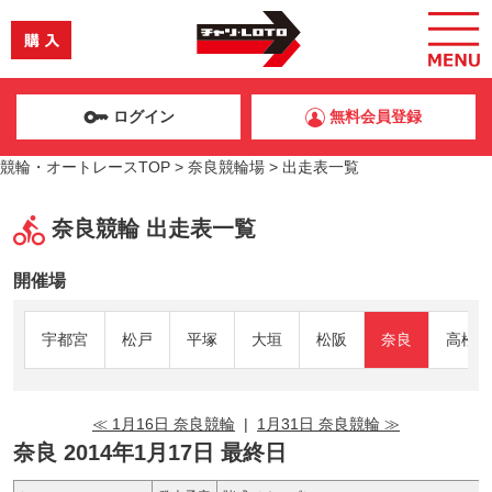
ログイン
無料会員登録
競輪・オートレースTOP
>
奈良競輪場
>
出走表一覧
奈良競輪 出走表一覧
開催場
宇都宮
松戸
平塚
大垣
松阪
奈良
高松
≪ 1月16日 奈良競輪
|
1月31日 奈良競輪 ≫
奈良 2014年1月17日 最終日