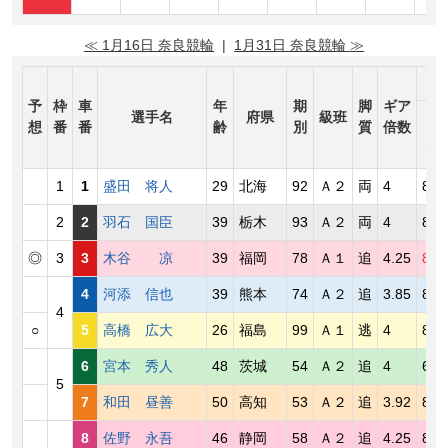
≪ 1月16日 奈良競輪
|
1月31日 奈良競輪 ≫
予
枠
車
年
期
脚
ギア
選手名
府県
級班
競
想
番
番
齢
別
質
倍数
得
1
1
盛田 将人
29
北海
92
Ａ２
両
4
81.
2
2
羽石 国臣
39
栃木
93
Ａ２
両
4
83.
◎
3
3
木谷 凉
39
福岡
78
Ａ１
追
4.25
89.
4
河添 信也
39
熊本
74
Ａ２
追
3.85
80.
4
○
5
高橋 広大
26
福島
99
Ａ１
逃
4
87.
6
宮本 秀人
48
茨城
54
Ａ２
追
4
67.
5
7
和田 昼善
50
高知
53
Ａ２
追
3.92
85.
8
佐野 永吾
46
静岡
58
Ａ２
追
4.25
80.