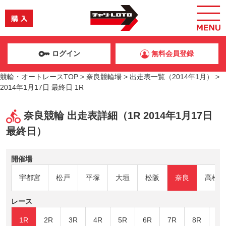
ログイン
無料会員登録
競輪・オートレースTOP
>
奈良競輪場
>
出走表一覧（2014年1月）
>
2014年1月17日 最終日 1R
奈良競輪 出走表詳細（1R 2014年1月17日
最終日）
開催場
宇都宮
松戸
平塚
大垣
松阪
奈良
高松
レース
1R
2R
3R
4R
5R
6R
7R
8R
9R