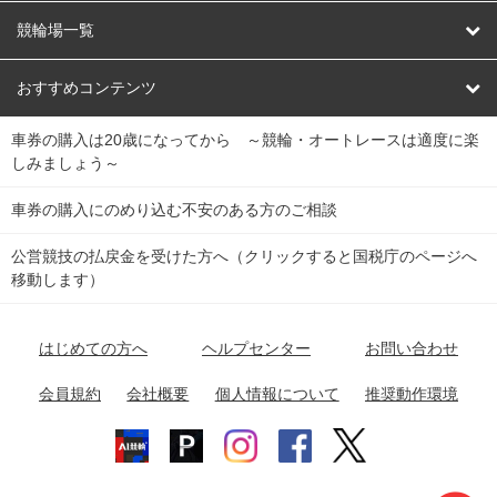
オートレース
レース予想
競輪場一覧
競輪くじ
レース結果
北日本
函館競輪場
青森競輪場
いわき平競輪場
おすすめコンテンツ
車券の購入は20歳になってから ～競輪・オートレースは適度に楽
Dokanto!
キャリーオーバー一覧
関
競輪選手情報
弥彦競輪場
前橋競輪場
取手競輪場
宇都宮競輪場
しみましょう～
東
大宮競輪場
西武園競輪場
京王閣競輪場
立川競輪場
チャリロトプラザ
Perfecta Navi
車券の購入にのめり込む不安のある方のご相談
南
松戸競輪場
千葉競輪場
川崎競輪場
平塚競輪場
公営競技の払戻金を受けた方へ（クリックすると国税庁のページへ
netkeirin
関
移動します）
小田原競輪場
伊東競輪場
静岡競輪場
東
ケイリンガル
中
名古屋競輪場
岐阜競輪場
大垣競輪場
豊橋競輪場
はじめての方へ
ヘルプセンター
お問い合わせ
部
チャリレンジャー
富山競輪場
松阪競輪場
四日市競輪場
会員規約
会社概要
個人情報について
推奨動作環境
競輪場情報
近
福井競輪場
奈良競輪場
向日町競輪場
和歌山競輪場
畿
岸和田競輪場
オートレース場情報