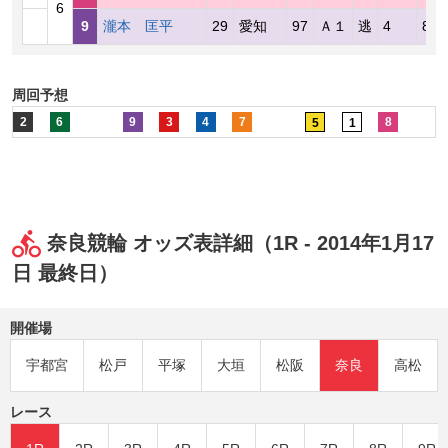
6
9
瀧本 匡平
29
愛知
97
Ａ１
逃
4
83.
周回予想
2
6
9
3
4
7
8
5
1
奈良競輪 オッズ表詳細（1R - 2014年1月17
日 最終日）
開催場
宇都宮
松戸
平塚
大垣
松阪
奈良
高松
レース