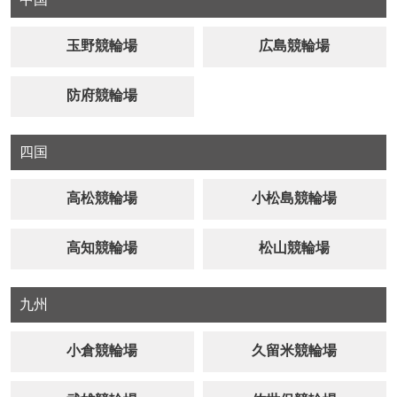
玉野競輪場
広島競輪場
防府競輪場
四国
高松競輪場
小松島競輪場
高知競輪場
松山競輪場
九州
小倉競輪場
久留米競輪場