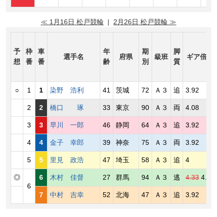
≪ 1月16日 松戸競輪
|
2月26日 松戸競輪 ≫
予
枠
車
年
期
脚
選手名
府県
級班
ギア倍数
想
番
番
齢
別
質
○
1
1
染野 浩利
41
茨城
72
Ａ３
追
3.92
2
2
橋口 琢
33
東京
90
Ａ３
両
4.08
3
3
早川 一郎
46
静岡
64
Ａ３
追
3.92
4
4
金子 幸郎
39
神奈
75
Ａ３
両
3.92
5
5
里見 政浩
47
埼玉
58
Ａ３
追
4
◎
6
木村 佳督
27
群馬
94
Ａ３
逃
4.33
4.25
6
7
中村 吉幸
52
北海
47
Ａ３
追
3.92