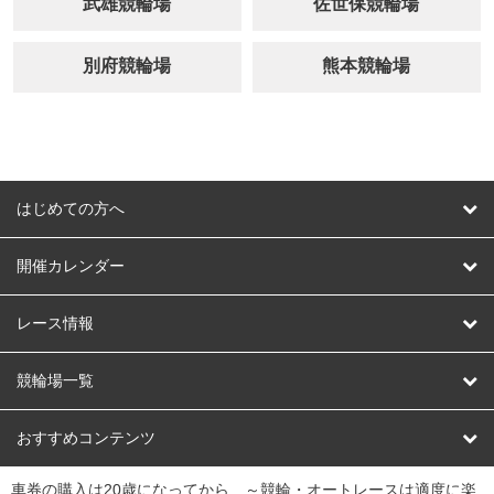
武雄競輪場
佐世保競輪場
別府競輪場
熊本競輪場
はじめての方へ
はじめての方へ
開催カレンダー
競輪
レース情報
オートレース
レース予想
競輪場一覧
競輪くじ
レース結果
北日本
函館競輪場
青森競輪場
いわき平競輪場
おすすめコンテンツ
車券の購入は20歳になってから ～競輪・オートレースは適度に楽