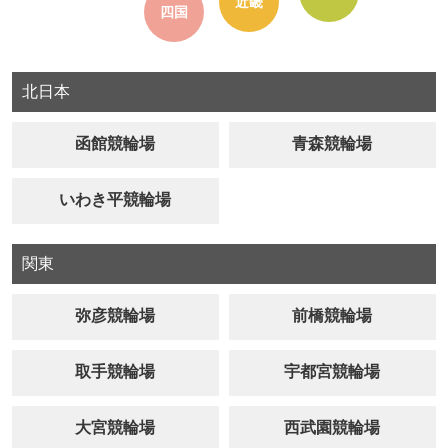
近畿
四国
北日本
函館競輪場
青森競輪場
いわき平競輪場
関東
弥彦競輪場
前橋競輪場
取手競輪場
宇都宮競輪場
大宮競輪場
西武園競輪場