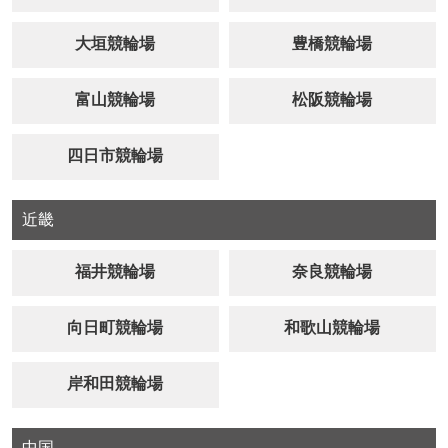
大垣競輪場
豊橋競輪場
富山競輪場
松阪競輪場
四日市競輪場
近畿
福井競輪場
奈良競輪場
向日町競輪場
和歌山競輪場
岸和田競輪場
中国