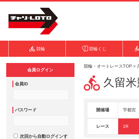
競輪
競輪くじ
競輪・オートレースTOP
>
会員ログイン
久留米競
会員ID
パスワード
開催場
宇都宮
レース
1R
次回から自動ログインす