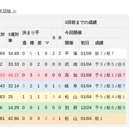
米競輪 ≫
3回前までの成績
決まり手
今回開催
前
連対
3連対
S
B
率
逃
捲
差
マ
開催
初日
成績
開
般７
般７
.69
34.48
0
5
1
0
2
2
平 塚
01/08
岸
準５
抜６
予３
52
33.33
0
0
2
0
0
0
武 雄
01/04
高
般１
抜７
予６
.93
48.15
0
3
4
0
0
0
高 知
01/08
小
般３
般７
予７
.43
32.14
3
2
1
0
1
6
岐 阜
01/04
松
般４
般１
予５
.83
25
1
1
1
2
3
4
松 山
01/04
向
般６
般５
予６
76
14.29
0
0
1
0
0
0
別 府
12/24
岸
般１
.81
42.86
0
0
3
2
3
1
松 山
01/04
豊