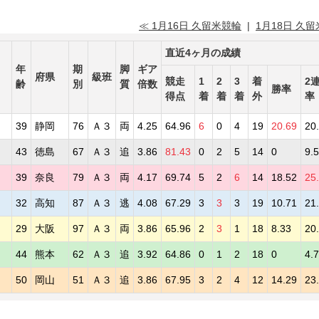
≪ 1月16日 久留米競輪
|
1月18日 久留
直近4ヶ月の成績
年
期
脚
ギア
府県
級班
競走
1
2
3
着
2
齢
別
質
倍数
勝率
得点
着
着
着
外
率
輔
39
静岡
76
Ａ３
両
4.25
64.96
6
0
4
19
20.69
20
司
43
徳島
67
Ａ３
追
3.86
81.43
0
2
5
14
0
9.
美
39
奈良
79
Ａ３
両
4.17
69.74
5
2
6
14
18.52
25
俊
32
高知
87
Ａ３
逃
4.08
67.29
3
3
3
19
10.71
21
敏
29
大阪
97
Ａ３
両
3.86
65.96
2
3
1
18
8.33
20
利
44
熊本
62
Ａ３
追
3.92
64.86
0
1
2
18
0
4.
美
50
岡山
51
Ａ３
追
3.86
67.95
3
2
4
12
14.29
23