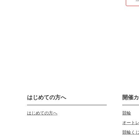
はじめての方へ
開催
はじめての方へ
競輪
オート
競輪く