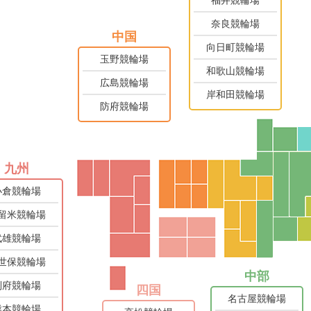
奈良競輪場
中国
向日町競輪場
玉野競輪場
和歌山競輪場
広島競輪場
岸和田競輪場
防府競輪場
九州
小倉競輪場
留米競輪場
武雄競輪場
世保競輪場
中部
別府競輪場
四国
名古屋競輪場
熊本競輪場