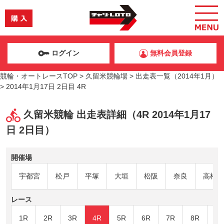
ログイン
無料会員登録
競輪・オートレースTOP
>
久留米競輪場
>
出走表一覧（2014年1月）
>
2014年1月17日 2日目 4R
久留米競輪 出走表詳細（4R 2014年1月17
日 2日目）
開催場
宇都宮
松戸
平塚
大垣
松阪
奈良
高松
レース
1R
2R
3R
4R
5R
6R
7R
8R
9R