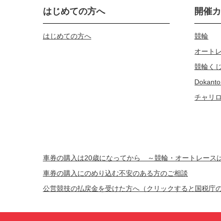
はじめての方へ
開催
はじめての方へ
競輪
オート
競輪く
Dokanto
チャリ
車券の購入は20歳になってから ～競輪・オートレー
車券の購入にのめり込む不安のある方のご相談
公営競技の払戻金を受けた方へ（クリックすると国税庁