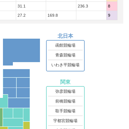
31.1
236.3
8
27.2
169.8
9
北日本
函館競輪場
青森競輪場
いわき平競輪場
関東
弥彦競輪場
前橋競輪場
取手競輪場
宇都宮競輪場