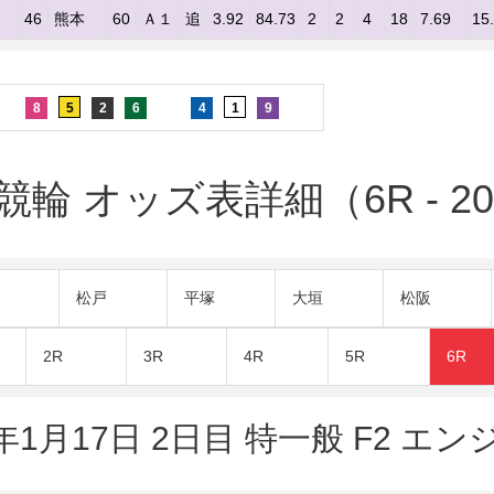
仁
46
熊本
60
Ａ１
追
3.92
84.73
2
2
4
18
7.69
15
8
5
2
6
4
1
9
輪 オッズ表詳細（6R - 20
松戸
平塚
大垣
松阪
2R
3R
4R
5R
6R
4年1月17日 2日目 特一般 F2 