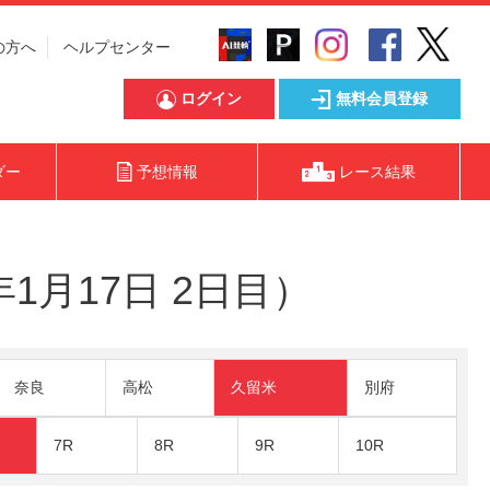
の方へ
ヘルプセンター
ログイン
無料会員登録
ダー
予想情報
レース結果
1月17日 2日目）
奈良
高松
久留米
別府
7R
8R
9R
10R