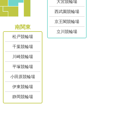
大宮競輪場
西武園競輪場
京王閣競輪場
南関東
立川競輪場
松戸競輪場
千葉競輪場
川崎競輪場
平塚競輪場
小田原競輪場
伊東競輪場
静岡競輪場