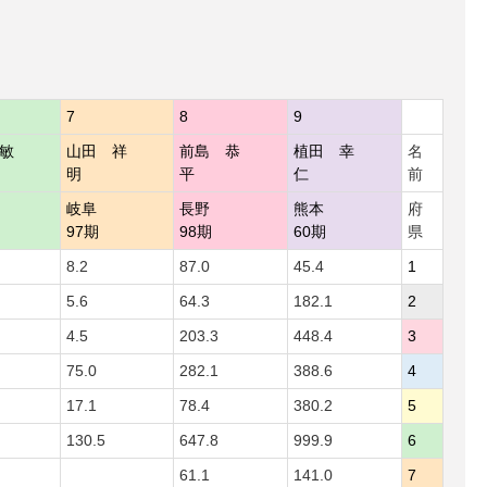
7
8
9
敏
山田 祥
前島 恭
植田 幸
名
明
平
仁
前
岐阜
長野
熊本
府
97期
98期
60期
県
8.2
87.0
45.4
1
5.6
64.3
182.1
2
4.5
203.3
448.4
3
75.0
282.1
388.6
4
17.1
78.4
380.2
5
130.5
647.8
999.9
6
61.1
141.0
7