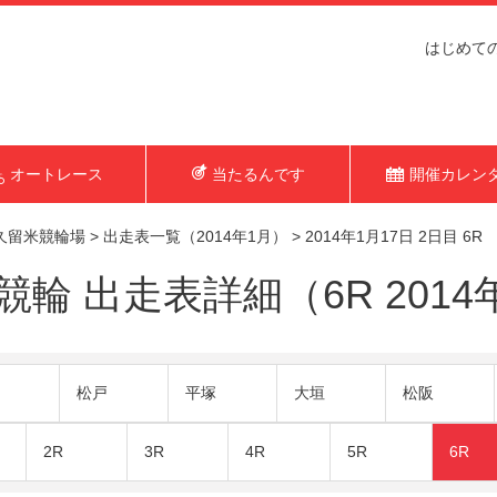
はじめて
オートレース
当たるんです
開催カレン
久留米競輪場
>
出走表一覧（2014年1月）
>
2014年1月17日 2日目 6R
輪 出走表詳細（6R 2014年
松戸
平塚
大垣
松阪
2R
3R
4R
5R
6R