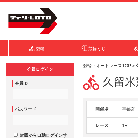
競輪
競輪くじ
競輪・オートレースTOP
>
会員ログイン
久留米競
会員ID
パスワード
開催場
宇都宮
レース
1R
次回から自動ログインす