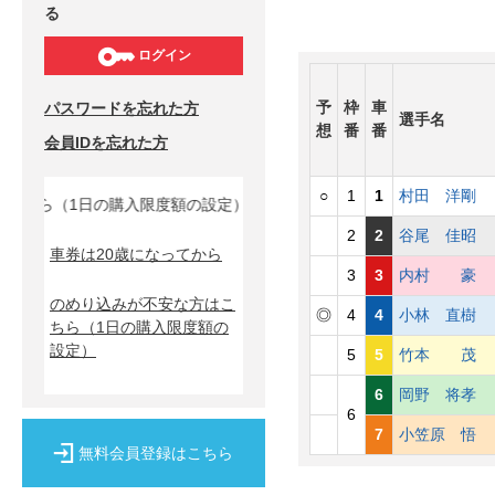
る
ログイン
予
枠
車
パスワードを忘れた方
選手名
想
番
番
会員IDを忘れた方
○
1
1
村田 洋
ら（1日の購入限度額の設定）↓
2
2
谷尾 佳
車券は20歳になってから
3
3
内村 
のめり込みが不安な方はこ
◎
4
4
小林 直
ちら
（1日の購入限度額の
設定）
5
5
竹本 
6
岡野 将
6
7
小笠原 
無料会員登録はこちら