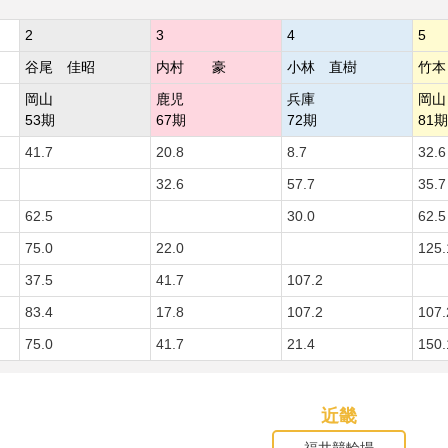
2
3
4
5
谷尾 佳昭
内村 豪
小林 直樹
竹
岡山
鹿児
兵庫
岡
53期
67期
72期
81期
41.7
20.8
8.7
32.6
32.6
57.7
35.7
62.5
30.0
62.5
75.0
22.0
125.
37.5
41.7
107.2
83.4
17.8
107.2
107.
75.0
41.7
21.4
150.
近畿
福井競輪場