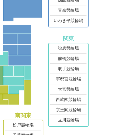
青森競輪場
いわき平競輪場
関東
弥彦競輪場
前橋競輪場
取手競輪場
宇都宮競輪場
大宮競輪場
西武園競輪場
京王閣競輪場
南関東
立川競輪場
松戸競輪場