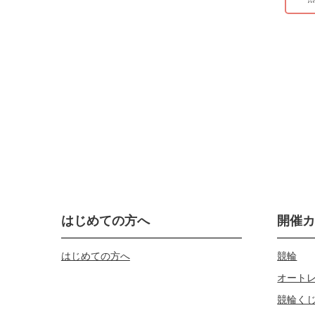
はじめての方へ
開催
はじめての方へ
競輪
オート
競輪く