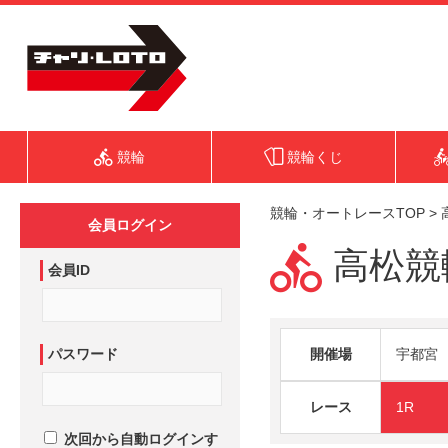
競輪
競輪くじ
競輪・オートレースTOP
>
会員ログイン
高松競輪
会員ID
パスワード
開催場
宇都宮
レース
1R
次回から自動ログインす