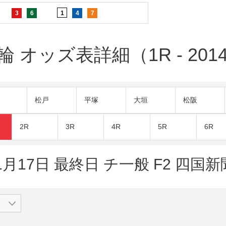
3
6
1
4
7
 オッズ表詳細（1R - 201
松戸
平塚
大垣
松阪
2R
3R
4R
5R
6R
1月17日 最終日 チ一般 F2 四国新