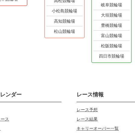
高松競輪場
岐阜競輪場
小松島競輪場
大垣競輪場
高知競輪場
豊橋競輪場
松山競輪場
富山競輪場
松阪競輪場
四日市競輪場
カレンダー
レース情報
レース予想
レース
レース結果
じ
キャリーオーバー一覧