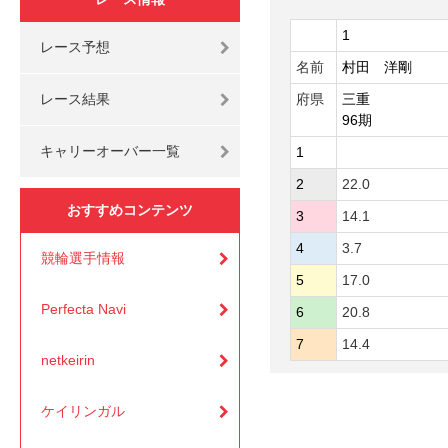
1
レース予想
名前
村田 洋剛
レース結果
府県
三重
96期
キャリーオーバー一覧
1
2
22.0
おすすめコンテンツ
3
14.1
4
3.7
競輪選手情報
5
17.0
Perfecta Navi
6
20.8
7
14.4
netkeirin
ケイリンガル