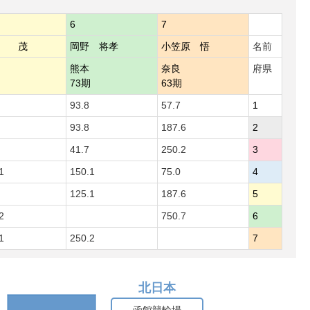
6
7
本 茂
岡野 将孝
小笠原 悟
名前
山
熊本
奈良
府県
73期
63期
93.8
57.7
1
93.8
187.6
2
41.7
250.2
3
1
150.1
75.0
4
125.1
187.6
5
2
750.7
6
1
250.2
7
北日本
函館競輪場