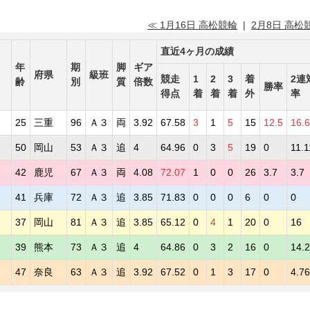
≪ 1月16日 高松競輪
|
2月8日 高松
直近4ヶ月の成績
年
期
脚
ギア
府県
級班
競走
1
2
3
着
2連
齢
別
質
倍数
勝率
得点
着
着
着
外
率
剛
25
三重
96
Ａ３
両
3.92
67.58
3
1
5
15
12.5
16.
昭
50
岡山
53
Ａ３
追
4
64.96
0
3
5
19
0
11.1
豪
42
鹿児
67
Ａ３
両
4.08
72.07
1
0
0
26
3.7
3.7
樹
41
兵庫
72
Ａ３
追
3.85
71.83
0
0
0
6
0
0
茂
37
岡山
81
Ａ３
追
3.85
65.12
0
4
1
20
0
16
孝
39
熊本
73
Ａ３
追
4
64.86
0
3
2
16
0
14.
悟
47
奈良
63
Ａ３
追
3.92
67.52
0
1
3
17
0
4.76