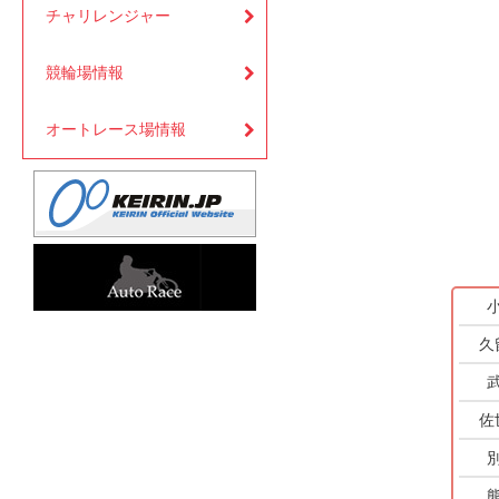
チャリレンジャー
競輪場情報
オートレース場情報
久
佐