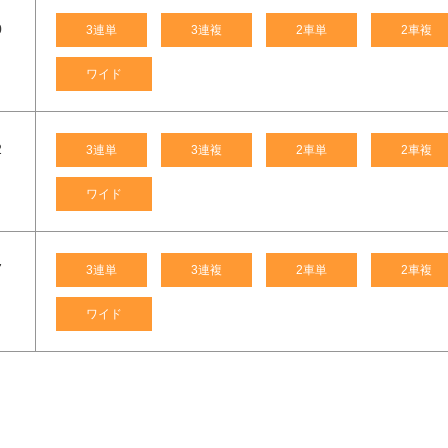
0
3連単
3連複
2車単
2車複
ワイド
2
3連単
3連複
2車単
2車複
ワイド
7
3連単
3連複
2車単
2車複
ワイド