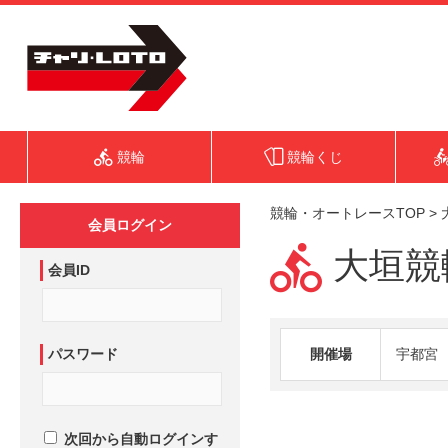
競輪
競輪くじ
競輪・オートレースTOP
>
会員ログイン
大垣競
会員ID
パスワード
開催場
宇都宮
次回から自動ログインす