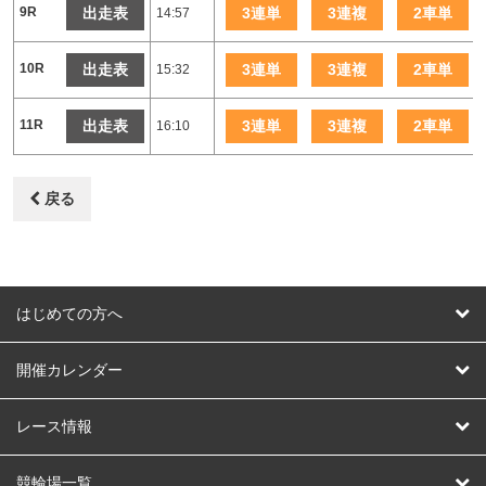
出走表
3連単
3連複
2車単
9R
14:57
出走表
3連単
3連複
2車単
10R
15:32
出走表
3連単
3連複
2車単
11R
16:10
戻る
はじめての方へ
はじめての方へ
開催カレンダー
競輪
レース情報
オートレース
レース予想
競輪場一覧