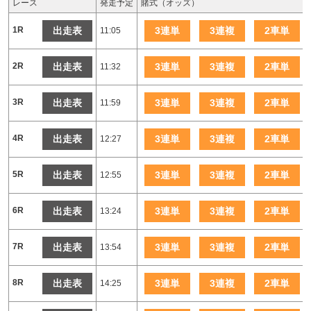
レース
発走予定
賭式（オッズ）
出走表
3連単
3連複
2車単
1R
11:05
出走表
3連単
3連複
2車単
2R
11:32
出走表
3連単
3連複
2車単
3R
11:59
出走表
3連単
3連複
2車単
4R
12:27
出走表
3連単
3連複
2車単
5R
12:55
出走表
3連単
3連複
2車単
6R
13:24
出走表
3連単
3連複
2車単
7R
13:54
出走表
3連単
3連複
2車単
8R
14:25