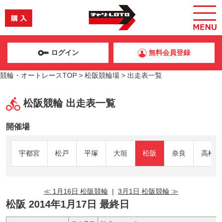
ログイン
無料会員登録
競輪・オートレースTOP
>
松阪競輪場
>
出走表一覧
松阪競輪 出走表一覧
開催場
宇都宮
松戸
平塚
大垣
松阪
奈良
高松
≪ 1月16日 松阪競輪
|
3月1日 松阪競輪 ≫
松阪 2014年1月17日 最終日