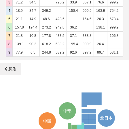
3
71.2
34.5
725.2
33.9
857.1
76.6
999.9
214
4
18.9
84.7
349.2
158.4
999.9
163.9
754.2
277
5
21.1
14.9
48.6
428.5
164.6
26.3
673.4
113
6
157.8
124.4
273.2
942.8
36.2
138.1
999.9
369
7
21.8
10.8
177.8
433.5
37.1
388.8
106.8
142
8
139.1
90.2
618.2
639.2
195.4
999.9
26.4
235
9
77.9
6.5
244.8
589.2
92.6
897.9
89.7
531.1
戻る
中部
北日本
中国