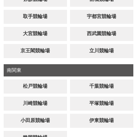
取手競輪場
宇都宮競輪場
大宮競輪場
西武園競輪場
京王閣競輪場
立川競輪場
南関東
松戸競輪場
千葉競輪場
川崎競輪場
平塚競輪場
小田原競輪場
伊東競輪場