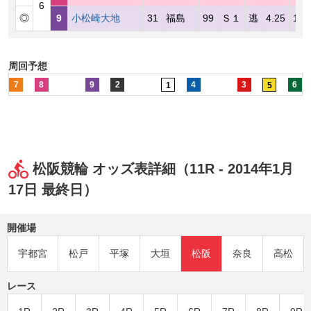
6
◎
9
小松崎大地
31
福島
99
Ｓ１
逃
4.25
108
周回予想
7
8
9
2
4
3
6
1
5
松阪競輪 オッズ表詳細（11R - 2014年1月
17日 最終日）
開催場
宇都宮
松戸
平塚
大垣
松阪
奈良
高松
レース