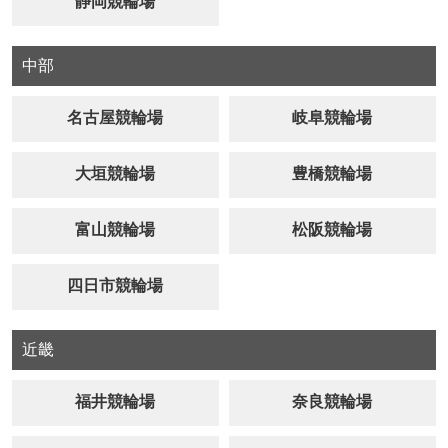
静岡競輪場
中部
名古屋競輪場
岐阜競輪場
大垣競輪場
豊橋競輪場
富山競輪場
松阪競輪場
四日市競輪場
近畿
福井競輪場
奈良競輪場