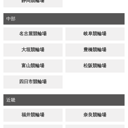
静岡競輪場
中部
名古屋競輪場
岐阜競輪場
大垣競輪場
豊橋競輪場
富山競輪場
松阪競輪場
四日市競輪場
近畿
福井競輪場
奈良競輪場