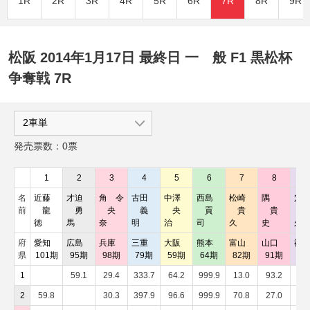
1R
2R
3R
4R
5R
6R
7R
8R
9R
松阪 2014年1月17日 最終日 一 般 F1 黒松杯
争奪戦 7R
発売票数：0票
1
2
3
4
5
6
7
8
9
名
近藤
才迫
角 令
古田
中澤
西島
松崎
隅
穴
前
龍
勇
央
義
央
貢
貴
貴
徳
馬
奈
明
治
司
久
史
府
愛知
広島
兵庫
三重
大阪
熊本
富山
山口
福
県
101期
95期
98期
79期
59期
64期
82期
91期
65
1
59.1
29.4
333.7
64.2
999.9
13.0
93.2
130
2
59.8
30.3
397.9
96.6
999.9
70.8
27.0
166