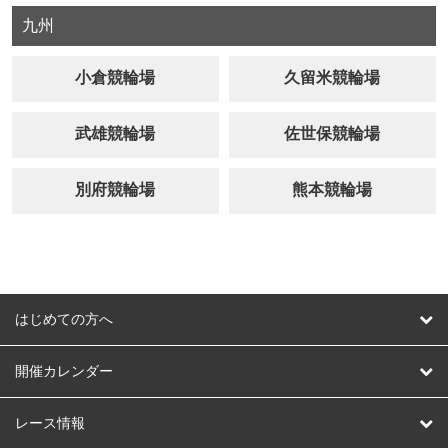
九州
小倉競輪場
久留米競輪場
武雄競輪場
佐世保競輪場
別府競輪場
熊本競輪場
はじめての方へ
はじめての方へ
開催カレンダー
競輪
レース情報