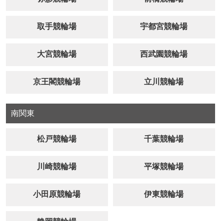
取手競輪場
宇都宮競輪場
大宮競輪場
西武園競輪場
京王閣競輪場
立川競輪場
南関東
松戸競輪場
千葉競輪場
川崎競輪場
平塚競輪場
小田原競輪場
伊東競輪場