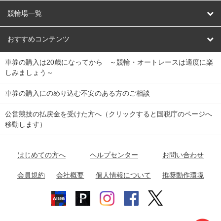
オートレース
レース予想
競輪場一覧
競輪くじ
レース結果
北日本
函館競輪場
青森競輪場
いわき平競輪場
おすすめコンテンツ
車券の購入は20歳になってから ～競輪・オートレースは適度に楽
Dokanto!
キャリーオーバー一覧
関
競輪選手情報
弥彦競輪場
前橋競輪場
取手競輪場
宇都宮競輪場
しみましょう～
東
大宮競輪場
西武園競輪場
京王閣競輪場
立川競輪場
チャリロトプラザ
Perfecta Navi
車券の購入にのめり込む不安のある方のご相談
南
松戸競輪場
千葉競輪場
川崎競輪場
平塚競輪場
公営競技の払戻金を受けた方へ（クリックすると国税庁のページへ
netkeirin
関
移動します）
小田原競輪場
伊東競輪場
静岡競輪場
東
ケイリンガル
中
名古屋競輪場
岐阜競輪場
大垣競輪場
豊橋競輪場
はじめての方へ
ヘルプセンター
お問い合わせ
部
チャリレンジャー
富山競輪場
松阪競輪場
四日市競輪場
会員規約
会社概要
個人情報について
推奨動作環境
競輪場情報
近
福井競輪場
奈良競輪場
向日町競輪場
和歌山競輪場
畿
岸和田競輪場
オートレース場情報