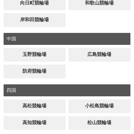
向日町競輪場
和歌山競輪場
岸和田競輪場
中国
玉野競輪場
広島競輪場
防府競輪場
四国
高松競輪場
小松島競輪場
高知競輪場
松山競輪場