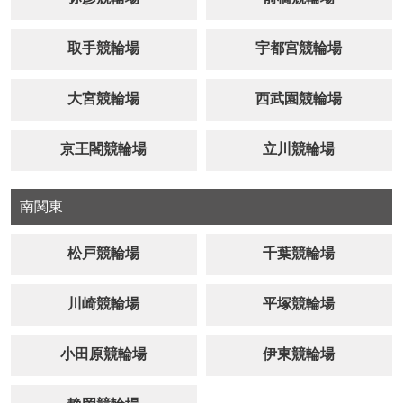
取手競輪場
宇都宮競輪場
大宮競輪場
西武園競輪場
京王閣競輪場
立川競輪場
南関東
松戸競輪場
千葉競輪場
川崎競輪場
平塚競輪場
小田原競輪場
伊東競輪場