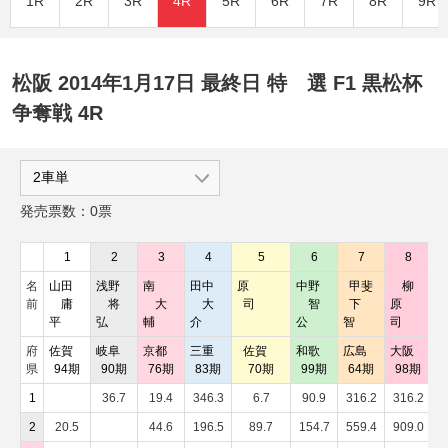
1R
2R
3R
4R
5R
6R
7R
8R
9R
松阪 2014年1月17日 最終日 特 選 F1 黒松杯
争奪戦 4R
発売票数：0票
1
2
3
4
5
6
7
8
名
山田
浅野
南
田中
原
中野
甲斐
柳
前
庸
将
大
大
司
智
下
原
平
弘
輔
介
公
智
司
府
佐賀
岐阜
京都
三重
佐賀
和歌
広島
大阪
県
94期
90期
76期
83期
70期
99期
64期
98期
1
36.7
19.4
346.3
6.7
90.9
316.2
316.2
2
20.5
44.6
196.5
89.7
154.7
559.4
909.0