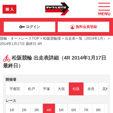
ログイン
無料会員登録
競輪・オートレースTOP
>
松阪競輪場
>
出走表一覧（2014年1月）
>
2014年1月17日 最終日 4R
松阪競輪 出走表詳細（4R 2014年1月17日
最終日）
開催場
宇都宮
松戸
平塚
大垣
松阪
奈良
高松
レース
1R
2R
3R
4R
5R
6R
7R
8R
9R