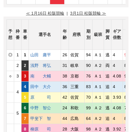
≪ 1月16日 松阪競輪
|
3月1日 松阪競輪 ≫
予
枠
車
年
期
脚
ギア
選手名
府県
級班
競
想
番
番
齢
別
質
倍数
得
◎
1
1
山田 庸平
26
佐賀
94
Ａ１
逃
4
91.
2
2
浅野 将弘
31
岐阜
90
Ａ２
両
4
81.
○
3
3
南 大輔
38
京都
76
Ａ１
追
4.08
90.
4
田中 大介
36
三重
83
Ａ１
追
4
81.
4
5
原 司
42
佐賀
70
Ａ１
追
3.93
87.
6
中野 智公
24
和歌
99
Ａ２
逃
4.08
75.
5
7
甲斐下 智
44
広島
64
Ａ２
追
4
84.
8
柳原 司
28
大阪
98
Ａ２
逃
3.92
79.