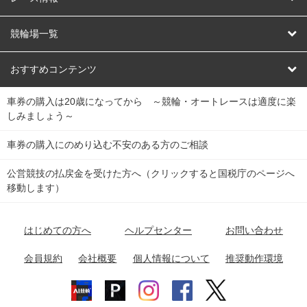
オートレース
レース予想
競輪場一覧
競輪くじ
レース結果
北日本
函館競輪場
青森競輪場
いわき平競輪場
おすすめコンテンツ
車券の購入は20歳になってから ～競輪・オートレースは適度に楽
Dokanto!
キャリーオーバー一覧
関
競輪選手情報
弥彦競輪場
前橋競輪場
取手競輪場
宇都宮競輪場
しみましょう～
東
大宮競輪場
西武園競輪場
京王閣競輪場
立川競輪場
チャリロトプラザ
Perfecta Navi
車券の購入にのめり込む不安のある方のご相談
南
松戸競輪場
千葉競輪場
川崎競輪場
平塚競輪場
公営競技の払戻金を受けた方へ（クリックすると国税庁のページへ
netkeirin
関
移動します）
小田原競輪場
伊東競輪場
静岡競輪場
東
ケイリンガル
中
名古屋競輪場
岐阜競輪場
大垣競輪場
豊橋競輪場
はじめての方へ
ヘルプセンター
お問い合わせ
部
チャリレンジャー
富山競輪場
松阪競輪場
四日市競輪場
会員規約
会社概要
個人情報について
推奨動作環境
競輪場情報
近
福井競輪場
奈良競輪場
向日町競輪場
和歌山競輪場
畿