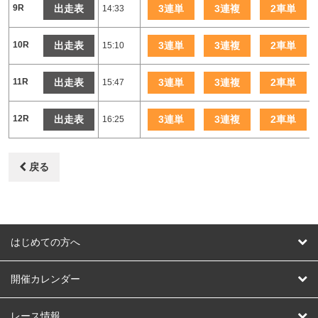
出走表
3連単
3連複
2車単
9R
14:33
出走表
3連単
3連複
2車単
10R
15:10
出走表
3連単
3連複
2車単
11R
15:47
出走表
3連単
3連複
2車単
12R
16:25
戻る
はじめての方へ
はじめての方へ
開催カレンダー
競輪
レース情報