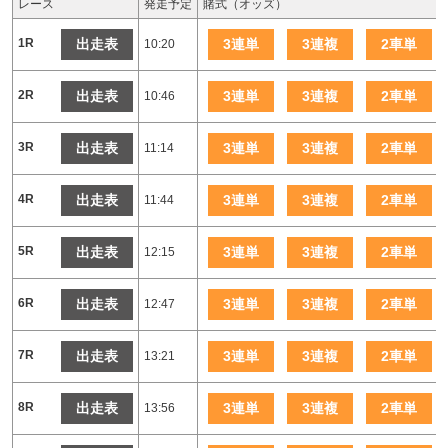
レース
発走予定
賭式（オッズ）
出走表
3連単
3連複
2車単
1R
10:20
出走表
3連単
3連複
2車単
2R
10:46
出走表
3連単
3連複
2車単
3R
11:14
出走表
3連単
3連複
2車単
4R
11:44
出走表
3連単
3連複
2車単
5R
12:15
出走表
3連単
3連複
2車単
6R
12:47
出走表
3連単
3連複
2車単
7R
13:21
出走表
3連単
3連複
2車単
8R
13:56