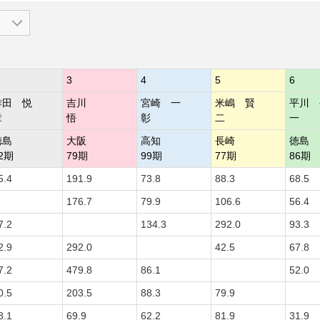
3
4
5
6
作田 悦
吉川
宮崎 一
米嶋 賢
平川 
章
悟
彰
二
一
徳島
大阪
高知
長崎
徳島
2期
79期
99期
77期
86期
5.4
191.9
73.8
88.3
68.5
176.7
79.9
106.6
56.4
7.2
134.3
292.0
93.3
2.9
292.0
42.5
67.8
7.2
479.8
86.1
52.0
0.5
203.5
88.3
79.9
8.1
69.9
62.2
81.9
31.9