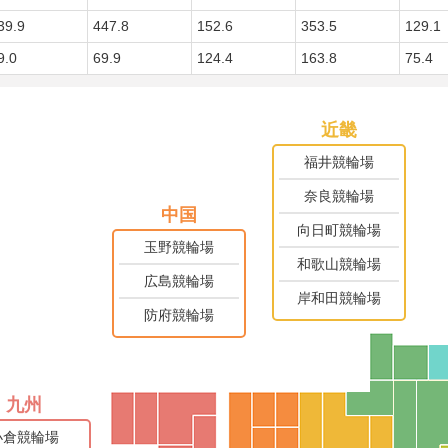
39.9
447.8
152.6
353.5
129.1
9.0
69.9
124.4
163.8
75.4
近畿
福井競輪場
奈良競輪場
中国
向日町競輪場
玉野競輪場
和歌山競輪場
広島競輪場
岸和田競輪場
防府競輪場
九州
小倉競輪場