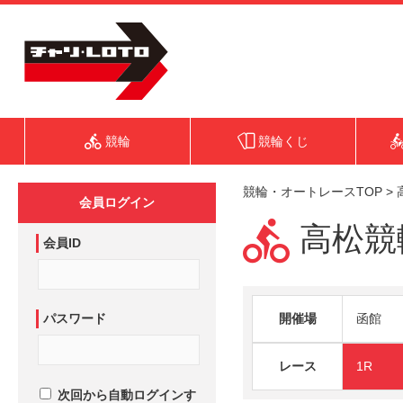
競輪
競輪くじ
競輪・オートレースTOP
>
会員ログイン
高松競輪
会員ID
パスワード
開催場
函館
レース
1R
次回から自動ログインす