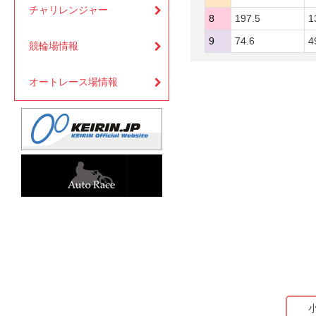
チャリレンジャー
8
197.5
1
9
74.6
4
競輪場情報
オートレース場情報