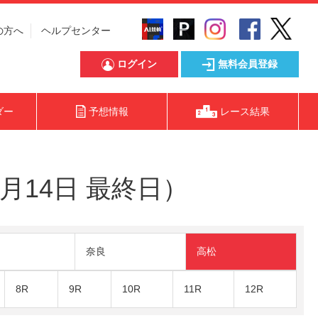
の方へ
ヘルプセンター
ログイン
無料会員登録
ダー
予想情報
レース結果
7月14日 最終日）
奈良
高松
8R
9R
10R
11R
12R