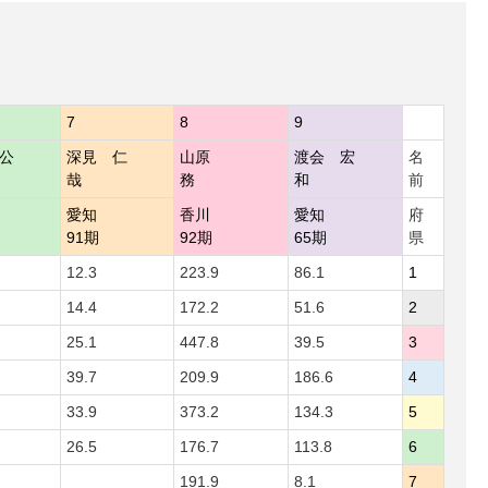
7
8
9
公
深見 仁
山原
渡会 宏
名
哉
務
和
前
愛知
香川
愛知
府
91期
92期
65期
県
12.3
223.9
86.1
1
14.4
172.2
51.6
2
25.1
447.8
39.5
3
39.7
209.9
186.6
4
33.9
373.2
134.3
5
26.5
176.7
113.8
6
191.9
8.1
7