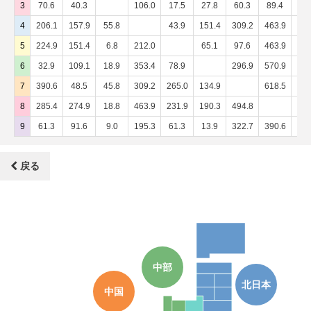
3
70.6
40.3
106.0
17.5
27.8
60.3
89.4
17
4
206.1
157.9
55.8
43.9
151.4
309.2
463.9
154
5
224.9
151.4
6.8
212.0
65.1
97.6
463.9
64
6
32.9
109.1
18.9
353.4
78.9
296.9
570.9
15
7
390.6
48.5
45.8
309.2
265.0
134.9
618.5
134
8
285.4
274.9
18.8
463.9
231.9
190.3
494.8
176
9
61.3
91.6
9.0
195.3
61.3
13.9
322.7
390.6
戻る
中部
北日本
中国