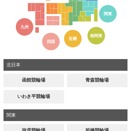
関東
九州
南関東
近畿
四国
北日本
函館競輪場
青森競輪場
いわき平競輪場
関東
弥彦競輪場
前橋競輪場