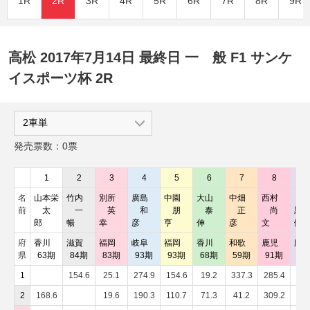
1R
2R
3R
4R
5R
6R
7R
8R
9R
高松 2017年7月14日 最終日 一 般 F1 サンケ
イスポーツ杯 2R
発売票数：0票
1
2
3
4
5
6
7
8
9
名
山本栄
竹内
別所
廣島
中園
大山
中畑
西村
前
太
一
英
和
朋
泰
正
尚
郎
暢
幸
彦
亨
伸
彦
文
府
香川
滋賀
福岡
岐阜
福岡
香川
和歌
鹿児
広
県
63期
84期
83期
93期
93期
68期
59期
91期
81
1
154.6
25.1
274.9
154.6
19.2
337.3
285.4
38
2
168.6
19.6
190.3
110.7
71.3
41.2
309.2
63