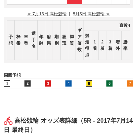
≪ 7月13日 高松競輪
|
8月5日 高松競輪 ≫
直近4ヶ
ギ
選
競
2
予
枠
車
年
府
期
級
脚
ア
手
走
1
2
3
着
勝
連
想
番
番
齢
県
別
班
質
倍
名
得
着
着
着
外
率
対
数
点
率
周回予想
2
3
4
6
7
1
5
高松競輪 オッズ表詳細（5R - 2017年7月14
日 最終日）