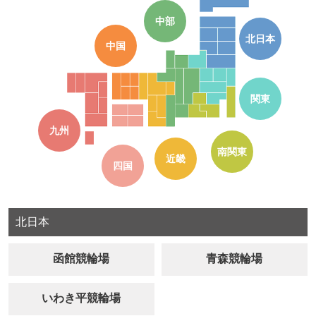
中部
北日本
中国
関東
九州
南関東
近畿
四国
北日本
函館競輪場
青森競輪場
いわき平競輪場