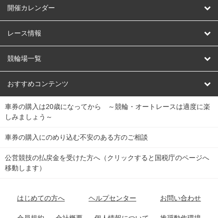
はじめての方へ
開催カレンダー
競輪
レース情報
オートレース
レース予想
競輪場一覧
競輪くじ
レース結果
北日本
函館競輪場
青森競輪場
いわき平競輪場
おすすめコンテンツ
車券の購入は20歳になってから ～競輪・オートレースは適度に楽
Dokanto!
キャリーオーバー一覧
関
競輪選手情報
弥彦競輪場
前橋競輪場
取手競輪場
宇都宮競輪場
しみましょう～
東
大宮競輪場
西武園競輪場
京王閣競輪場
立川競輪場
チャリロトプラザ
Perfecta Navi
車券の購入にのめり込む不安のある方のご相談
南
松戸競輪場
千葉競輪場
川崎競輪場
平塚競輪場
公営競技の払戻金を受けた方へ（クリックすると国税庁のページへ
netkeirin
関
移動します）
小田原競輪場
伊東競輪場
静岡競輪場
東
ケイリンガル
中
名古屋競輪場
岐阜競輪場
大垣競輪場
豊橋競輪場
はじめての方へ
ヘルプセンター
お問い合わせ
部
チャリレンジャー
富山競輪場
松阪競輪場
四日市競輪場