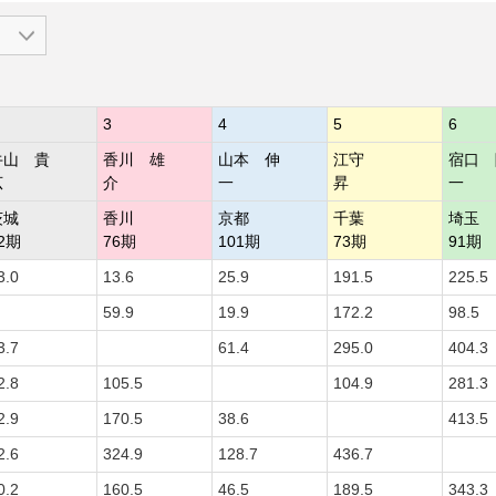
3
4
5
6
牛山 貴
香川 雄
山本 伸
江守
宿口 
広
介
一
昇
一
茨城
香川
京都
千葉
埼玉
2期
76期
101期
73期
91期
3.0
13.6
25.9
191.5
225.5
59.9
19.9
172.2
98.5
3.7
61.4
295.0
404.3
2.8
105.5
104.9
281.3
2.9
170.5
38.6
413.5
2.6
324.9
128.7
436.7
0.2
160.5
46.5
189.5
343.3