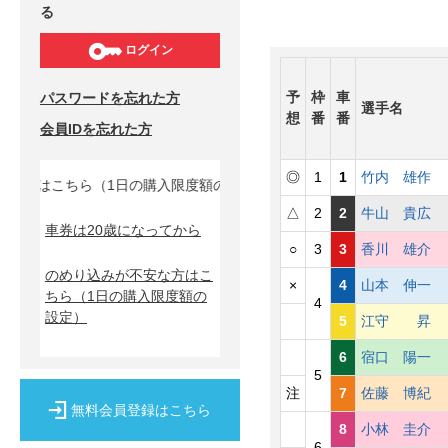
る
ログイン
予
枠
車
パスワードを忘れた方
選手名
想
番
番
会員IDを忘れた方
◎
1
1
竹内 雄
方はこちら（1日の購入限度額の設定）↓
△
2
2
牛山 貴
車券は20歳になってから
○
3
3
香川 雄
のめり込みが不安な方はこ
×
4
山本 伸
ちら
（1日の購入限度額の
4
設定）
5
江守 
6
宿口 陽
5
注
7
佐藤 博
無料会員登録はこちら
8
小林 圭
6