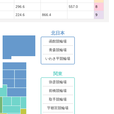
296.6
557.0
8
224.6
866.4
9
北日本
函館競輪場
青森競輪場
いわき平競輪場
関東
弥彦競輪場
前橋競輪場
取手競輪場
宇都宮競輪場