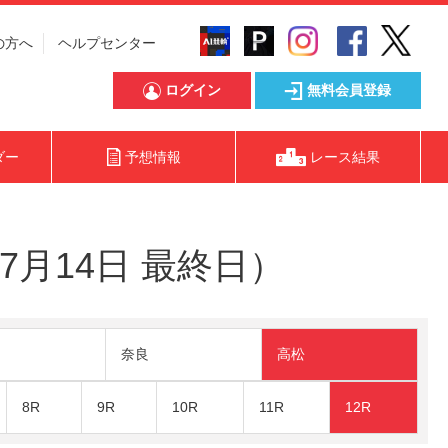
の方へ
ヘルプセンター
ログイン
無料会員登録
ダー
予想情報
レース結果
7月14日 最終日）
奈良
高松
8R
9R
10R
11R
12R