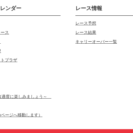
カレンダー
レース情報
レース予想
レース
レース結果
じ
キャリーオーバー一覧
!
ロトプラザ
スは適度に楽しみましょう～
のページへ移動します）