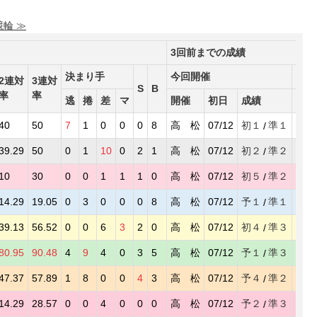
競輪 ≫
3回前までの成績
決まり手
今回開催
前回
2連対
3連対
S
B
率
率
逃
捲
差
マ
開催
初日
成績
開催
準１
初１
40
50
7
1
0
0
0
8
高 松
07/12
富 
準２
初２
39.29
50
0
1
10
0
2
1
高 松
07/12
広 
準２
初５
10
30
0
0
1
1
1
0
高 松
07/12
奈 
準１
予１
14.29
19.05
0
3
0
0
0
8
高 松
07/12
青 
準３
初４
39.13
56.52
0
0
6
3
2
0
高 松
07/12
千 
準３
予１
80.95
90.48
4
9
4
0
3
5
高 松
07/12
宇都
準２
予４
47.37
57.89
1
8
0
0
4
3
高 松
07/12
広 
準３
予２
14.29
28.57
0
0
4
0
0
0
高 松
07/12
四日