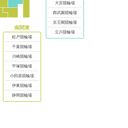
大宮競輪場
西武園競輪場
京王閣競輪場
南関東
立川競輪場
松戸競輪場
千葉競輪場
川崎競輪場
平塚競輪場
小田原競輪場
伊東競輪場
静岡競輪場