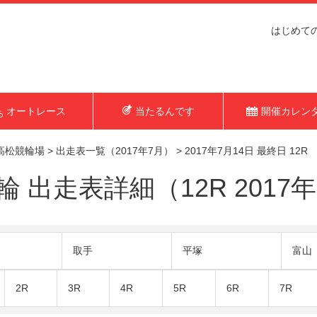
はじめて
オートレース
当たるんです
開催カレン
高松競輪場
>
出走表一覧（2017年7月）
>
2017年7月14日 最終日 12R
 出走表詳細（12R 2017年
取手
平塚
富山
2R
3R
4R
5R
6R
7R