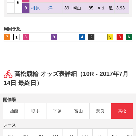
6
9
榊原 洋
39
岡山
85
Ａ１
追
3.93
周回予想
7
8
9
4
2
3
6
1
5
高松競輪 オッズ表詳細（10R - 2017年7月
14日 最終日）
開催場
函館
取手
平塚
富山
奈良
高松
レース