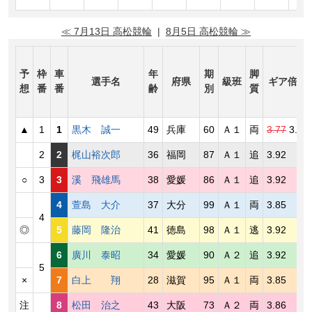
≪ 7月13日 高松競輪
|
8月5日 高松競輪 ≫
予
枠
車
年
期
脚
選手名
府県
級班
ギア倍数
想
番
番
齢
別
質
▲
1
1
黒木 誠一
49
兵庫
60
Ａ１
両
3.77
3.92
2
2
梶山裕次郎
36
福岡
87
Ａ１
追
3.92
○
3
3
溪 飛雄馬
38
愛媛
86
Ａ１
追
3.92
4
萱島 大介
37
大分
99
Ａ１
両
3.85
4
◎
5
藤岡 隆治
41
徳島
98
Ａ１
逃
3.92
6
廣川 泰昭
34
愛媛
90
Ａ２
追
3.92
5
×
7
白上 翔
28
滋賀
95
Ａ１
両
3.85
注
8
松田 治之
43
大阪
73
Ａ２
両
3.86