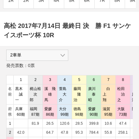
1R
2R
3R
4R
5R
6R
7R
8R
9R
高松 2017年7月14日 最終日 決 勝 F1 サンケ
イスポーツ杯 10R
発売票数：0票
1
2
3
4
5
6
7
8
9
名
黒木
梶山裕
溪 飛
萱島
藤岡
廣川
白
松田
前
誠
次
雄
大
隆
泰
上
治
一
郎
馬
介
治
昭
翔
之
府
兵庫
福岡
愛媛
大分
徳島
愛媛
滋賀
大阪
岡
県
60期
87期
86期
99期
98期
90期
95期
73期
85
1
81.9
26.5
120.6
28.5
399.8
10.6
47.4
116
2
42.0
64.7
47.8
95.3
784.4
55.8
258.1
99