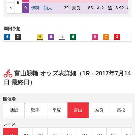
6
○
9
伊狩 知人
39
奈良
85
Ａ２
追
3.92
80.
周回予想
4
2
9
6
8
7
3
5
1
富山競輪 オッズ表詳細（1R - 2017年7月14
日 最終日）
開催場
函館
取手
平塚
富山
奈良
高松
レース