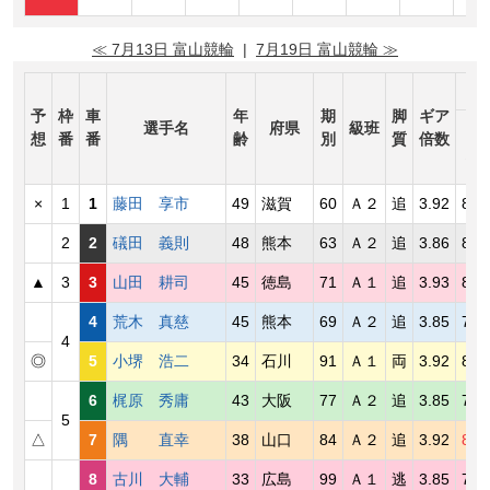
≪ 7月13日 富山競輪
|
7月19日 富山競輪 ≫
予
枠
車
年
期
脚
ギア
選手名
府県
級班
競
想
番
番
齢
別
質
倍数
得
×
1
1
藤田 享市
49
滋賀
60
Ａ２
追
3.92
80.
2
2
礒田 義則
48
熊本
63
Ａ２
追
3.86
82.
▲
3
3
山田 耕司
45
徳島
71
Ａ１
追
3.93
83.
4
荒木 真慈
45
熊本
69
Ａ２
追
3.85
79.
4
◎
5
小堺 浩二
34
石川
91
Ａ１
両
3.92
85.
6
梶原 秀庸
43
大阪
77
Ａ２
追
3.85
79.
5
△
7
隅 直幸
38
山口
84
Ａ２
追
3.92
86.
8
古川 大輔
33
広島
99
Ａ１
逃
3.85
79.