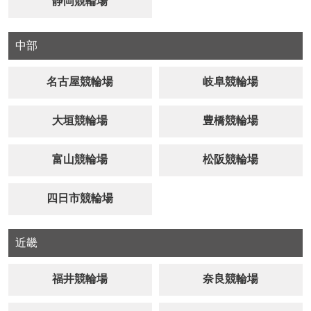
静岡競輪場
中部
名古屋競輪場
岐阜競輪場
大垣競輪場
豊橋競輪場
富山競輪場
松阪競輪場
四日市競輪場
近畿
福井競輪場
奈良競輪場