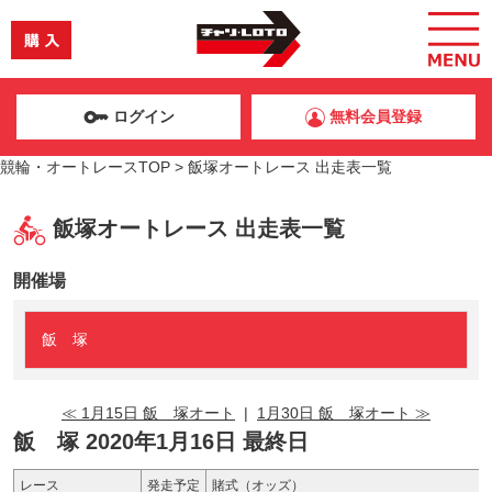
ログイン
無料会員登録
競輪・オートレースTOP
>
飯塚オートレース 出走表一覧
飯塚オートレース 出走表一覧
開催場
飯 塚
≪ 1月15日 飯 塚オート
|
1月30日 飯 塚オート ≫
飯 塚 2020年1月16日 最終日
レース
発走予定
賭式（オッズ）