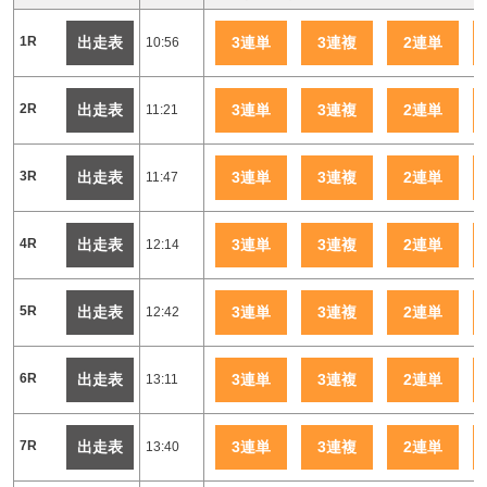
出走表
3連単
3連複
2連単
1R
10:56
出走表
3連単
3連複
2連単
2R
11:21
出走表
3連単
3連複
2連単
3R
11:47
出走表
3連単
3連複
2連単
4R
12:14
出走表
3連単
3連複
2連単
5R
12:42
出走表
3連単
3連複
2連単
6R
13:11
出走表
3連単
3連複
2連単
7R
13:40