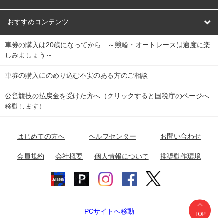
競輪くじ
レース結果
北日本
函館競輪場
青森競輪場
いわき平競輪場
おすすめコンテンツ
車券の購入は20歳になってから ～競輪・オートレースは適度に楽
Dokanto!
キャリーオーバー一覧
関
競輪選手情報
弥彦競輪場
前橋競輪場
取手競輪場
宇都宮競輪場
しみましょう～
東
大宮競輪場
西武園競輪場
京王閣競輪場
立川競輪場
チャリロトプラザ
Perfecta Navi
車券の購入にのめり込む不安のある方のご相談
南
松戸競輪場
千葉競輪場
川崎競輪場
平塚競輪場
公営競技の払戻金を受けた方へ（クリックすると国税庁のページへ
netkeirin
関
移動します）
小田原競輪場
伊東競輪場
静岡競輪場
東
ケイリンガル
中
名古屋競輪場
岐阜競輪場
大垣競輪場
豊橋競輪場
はじめての方へ
ヘルプセンター
お問い合わせ
部
チャリレンジャー
富山競輪場
松阪競輪場
四日市競輪場
会員規約
会社概要
個人情報について
推奨動作環境
競輪場情報
近
福井競輪場
奈良競輪場
向日町競輪場
和歌山競輪場
畿
岸和田競輪場
オートレース場情報
PCサイトへ移動