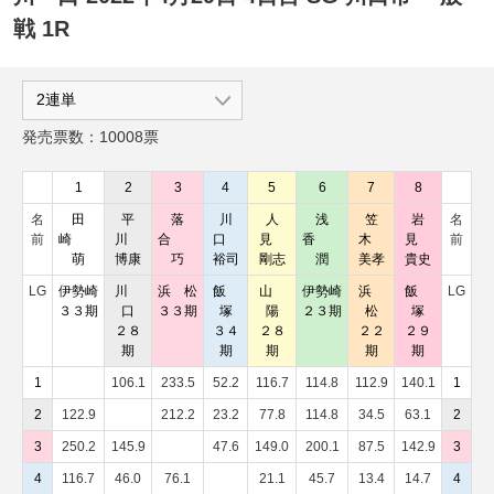
戦 1R
発売票数：10008票
1
2
3
4
5
6
7
8
名
田
平
落
川
人
浅
笠
岩
名
前
崎
川
合
口
見
香
木
見
前
萌
博康
巧
裕司
剛志
潤
美孝
貴史
LG
伊勢崎
川
浜 松
飯
山
伊勢崎
浜
飯
LG
３３期
口
３３期
塚
陽
２３期
松
塚
２８
３４
２８
２２
２９
期
期
期
期
期
1
106.1
233.5
52.2
116.7
114.8
112.9
140.1
1
2
122.9
212.2
23.2
77.8
114.8
34.5
63.1
2
3
250.2
145.9
47.6
149.0
200.1
87.5
142.9
3
4
116.7
46.0
76.1
21.1
45.7
13.4
14.7
4