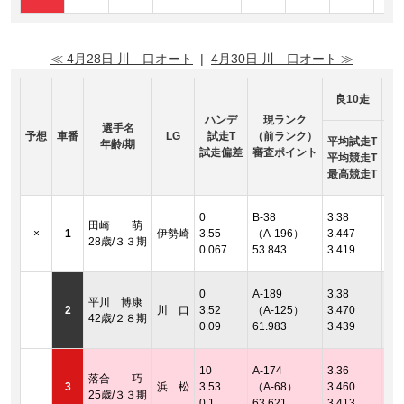
≪ 4月28日 川 口オート
|
4月30日 川 口オート ≫
良10走
ハンデ
現ランク
選手名
予想
車番
LG
試走T
（前ランク）
平均試走T
年齢/期
試走偏差
審査ポイント
平均競走T
最高競走T
着順
0
B-38
3.38
田崎 萌
2連
×
1
伊勢崎
3.55
（A-196）
3.447
28歳/３３期
着順
0.067
53.843
3.419
2連
着順
0
A-189
3.38
平川 博康
2連
2
川 口
3.52
（A-125）
3.470
42歳/２８期
着順
0.09
61.983
3.439
2連
着順
10
A-174
3.36
落合 巧
2連
3
浜 松
3.53
（A-68）
3.460
25歳/３３期
着順
0.1
63.621
3.413