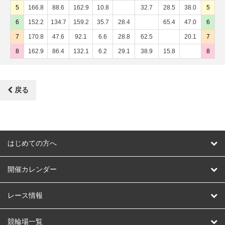
5
166.8
88.6
162.9
10.8
32.7
28.5
38.0
5
6
152.2
134.7
159.2
35.7
28.4
65.4
47.0
6
7
170.8
47.6
92.1
6.6
28.8
62.5
20.1
7
8
162.9
86.4
132.1
6.2
29.1
38.9
15.8
8
戻る
はじめての方へ
はじめての方へ
開催カレンダー
競輪
レース情報
オートレース
レース予想
競輪場一覧