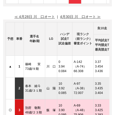
≪ 4月28日 川 口オート
|
4月30日 川 口オート ≫
良10走
ハンデ
現ランク
選手名
予想
車番
LG
試走T
（前ランク）
平均試走T
年齢/期
試走偏差
審査ポイント
平均競走T
最高競走T
着
0
A-142
3.37
篠崎 実
2
▲
1
川 口
3.94
（A-74）
3.454
73歳/９期
着
0.084
66.308
3.436
2
着
10
A-97
3.35
春本 綾斗
2
2
山 陽
3.92
（A-38）
3.435
31歳/３１期
着
0.085
72.007
3.404
2
着
10
A-69
3.33
別府 敬剛
2
◎
3
飯 塚
3.90
（A-48）
3.425
48歳/２３期
着
0.095
75.906
3.393