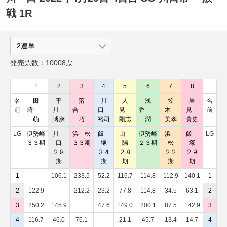
戦 1R
発売票数：10008票
1
2
3
4
5
6
7
8
名
田
平
落
川
人
浅
笠
岩
名
前
崎
川
合
口
見
香
木
見
前
萌
博康
巧
裕司
剛志
潤
美孝
貴史
LG
伊勢崎
川
浜 松
飯
山
伊勢崎
浜
飯
LG
３３期
口
３３期
塚
陽
２３期
松
塚
２８
３４
２８
２２
２９
期
期
期
期
期
1
106.1
233.5
52.2
116.7
114.8
112.9
140.1
1
2
122.9
212.2
23.2
77.8
114.8
34.5
63.1
2
3
250.2
145.9
47.6
149.0
200.1
87.5
142.9
3
4
116.7
46.0
76.1
21.1
45.7
13.4
14.7
4