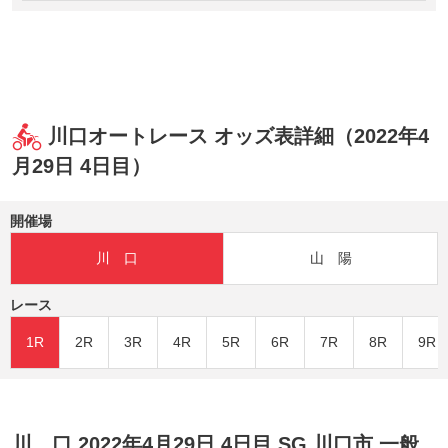
川口オートレース オッズ表詳細（2022年4
月29日 4日目）
開催場
川 口
山 陽
レース
1R
2R
3R
4R
5R
6R
7R
8R
9R
川 口 2022年4月29日 4日目 SG 川口市 一般