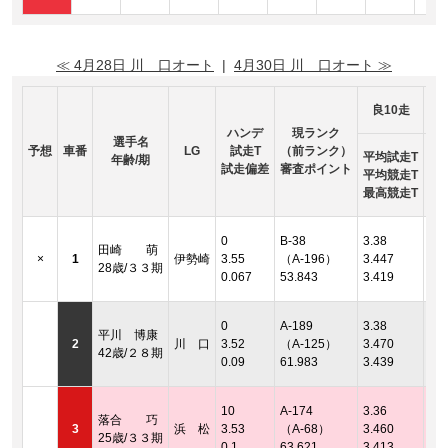
≪ 4月28日 川 口オート
|
4月30日 川 口オート ≫
良10走
ハンデ
現ランク
選手名
予想
車番
LG
試走T
（前ランク）
平均試走T
年齢/期
試走偏差
審査ポイント
平均競走T
最高競走T
着順
0
B-38
3.38
田崎 萌
2連
×
1
伊勢崎
3.55
（A-196）
3.447
28歳/３３期
着順
0.067
53.843
3.419
2連
着順
0
A-189
3.38
平川 博康
2連
2
川 口
3.52
（A-125）
3.470
42歳/２８期
着順
0.09
61.983
3.439
2連
着順
10
A-174
3.36
落合 巧
2連
3
浜 松
3.53
（A-68）
3.460
25歳/３３期
着順
0.1
63.621
3.413