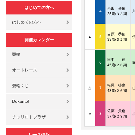
はじめての方へ
泉田 修佑
4
25歳/３３期
はじめての方へ
吉原 恭佑
▲
5
開催カレンダー
33歳/３２期
競輪
田中 茂
6
45歳/２６期
オートレース
競輪くじ
松尾 啓史
△
7
43歳/２６期
Dokanto!
佐藤 貴也
○
8
37歳/２９期
チャリロトプラザ
レース情報