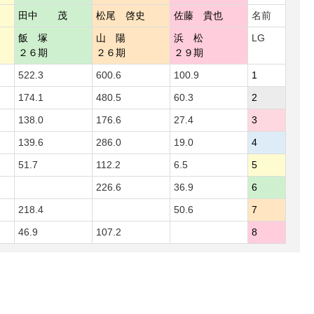
田中 茂
松尾 啓史
佐藤 貴也
名前
飯 塚
山 陽
浜 松
LG
２６期
２６期
２９期
522.3
600.6
100.9
1
174.1
480.5
60.3
2
138.0
176.6
27.4
3
139.6
286.0
19.0
4
51.7
112.2
6.5
5
226.6
36.9
6
218.4
50.6
7
46.9
107.2
8