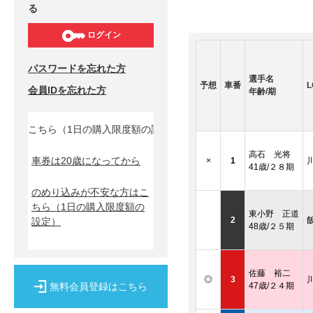
る
ログイン
パスワードを忘れた方
選手名
予想
車番
L
会員IDを忘れた方
年齢/期
はこちら（1日の購入限度額の設定）↓
高石 光将
車券は20歳になってから
×
1
41歳/２８期
のめり込みが不安な方はこ
ちら
（1日の購入限度額の
東小野 正道
2
設定）
48歳/２５期
佐藤 裕二
◎
3
無料会員登録はこちら
47歳/２４期