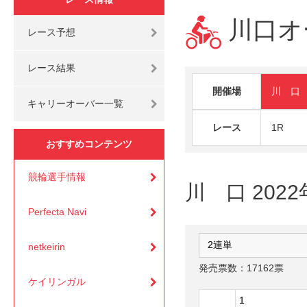
川口オー
レース予想
レース結果
開催場
川 口
キャリーオーバー一覧
レース
1R
おすすめコンテンツ
競輪選手情報
川 口 2022
Perfecta Navi
netkeirin
発売票数：17162票
ケイリンガル
1