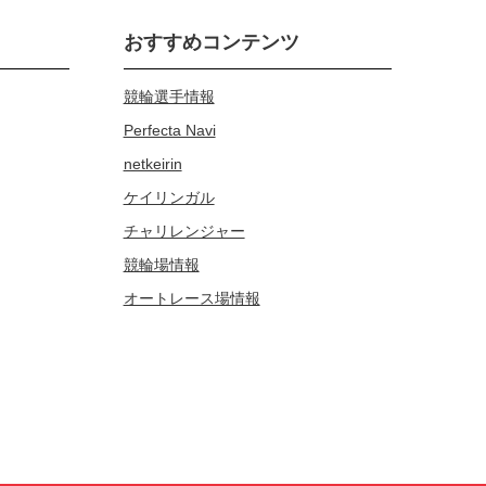
おすすめコンテンツ
競輪選手情報
Perfecta Navi
netkeirin
ケイリンガル
チャリレンジャー
競輪場情報
オートレース場情報