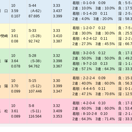
着順：0-1-0-9 0.09
良：5-5 /
10
S-44
3.33
2連：10.0% 3連：10.0%
良：17.
川 口
3.59
（A-62）
3.437
着順：0-1-4-20 0.11
湿：2-5 /
0.107
87.695
3.399
2連：4.0% 3連：20.0%
湿：58.
着順：1-2-0-7 0.12
良：7-5 /
10
S-33
3.33
2連：30.0% 3連：30.0%
良：25.
伊勢崎
3.61
（S-28）
3.410
着順：4-2-4-12 0.11
湿：2-2 /
0.08
92.742
3.387
2連：27.3% 3連：45.5%
湿：66.
着順：3-2-0-5 0.12
良：17-14
10
S-28
3.32
2連：50.0% 3連：50.0%
良：49.
飯 塚
3.64
（S-38）
3.398
着順：9-7-2-10 0.13
湿：1-1 /
0.078
94.762
3.367
2連：57.1% 3連：64.3%
湿：33.
着順：2-2-2-4 0.09
良：15-12
10
S-15
3.30
2連：40.0% 3連：60.0%
良：56.
山 陽
3.70
（S-12）
3.399
着順：4-4-4-5 0.11
湿：0-1 /
0.099
107.446
3.347
2連：47.1% 3連：70.6%
湿：12.
着順：4-2-0-4 0.10
良：17-14
10
S-8
3.32
2連：60.0% 3連：60.0%
良：53.
浜 松
3.61
（S-11）
3.409
着順：8-10-2-8 0.10
湿：2-1 /
0.089
116.564
3.353
2連：64.3% 3連：71.4%
湿：33.