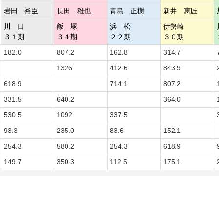
岩田 裕臣
長田 稚也
青島 正樹
新井 恵匠
川 口
飯 塚
浜 松
伊勢崎
３１期
３４期
２２期
３０期
182.0
807.2
162.8
314.7
1326
412.6
843.9
618.9
714.1
807.2
331.5
640.2
364.0
530.5
1092
337.5
93.3
235.0
83.6
152.1
254.3
580.2
254.3
618.9
149.7
350.3
112.5
175.1