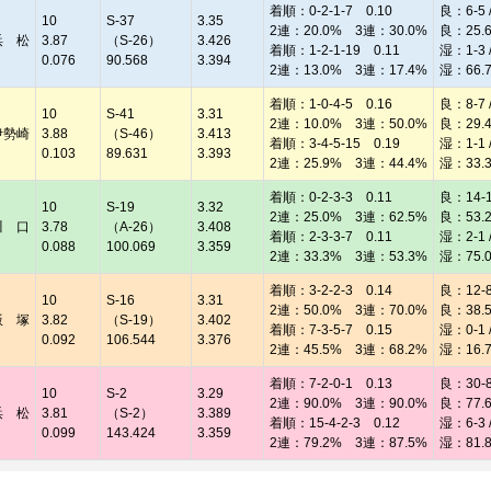
着順：0-2-1-7 0.10
良：6-5 /
10
S-37
3.35
2連：20.0% 3連：30.0%
良：25.
浜 松
3.87
（S-26）
3.426
着順：1-2-1-19 0.11
湿：1-3 /
0.076
90.568
3.394
2連：13.0% 3連：17.4%
湿：66.
着順：1-0-4-5 0.16
良：8-7 /
10
S-41
3.31
2連：10.0% 3連：50.0%
良：29.
伊勢崎
3.88
（S-46）
3.413
着順：3-4-5-15 0.19
湿：1-1 /
0.103
89.631
3.393
2連：25.9% 3連：44.4%
湿：33.
着順：0-2-3-3 0.11
良：14-11
10
S-19
3.32
2連：25.0% 3連：62.5%
良：53.
川 口
3.78
（A-26）
3.408
着順：2-3-3-7 0.11
湿：2-1 /
0.088
100.069
3.359
2連：33.3% 3連：53.3%
湿：75.
着順：3-2-2-3 0.14
良：12-8 
10
S-16
3.31
2連：50.0% 3連：70.0%
良：38.
飯 塚
3.82
（S-19）
3.402
着順：7-3-5-7 0.15
湿：0-1 /
0.092
106.544
3.376
2連：45.5% 3連：68.2%
湿：16.
着順：7-2-0-1 0.13
良：30-8 
10
S-2
3.29
2連：90.0% 3連：90.0%
良：77.
浜 松
3.81
（S-2）
3.389
着順：15-4-2-3 0.12
湿：6-3 /
0.099
143.424
3.359
2連：79.2% 3連：87.5%
湿：81.