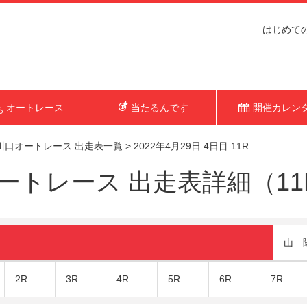
はじめて
オートレース
当たるんです
開催カレン
川口オートレース 出走表一覧
>
2022年4月29日 4日目 11R
トレース 出走表詳細（11R 
山 
2R
3R
4R
5R
6R
7R