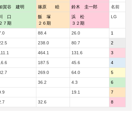
加賀谷 建明
篠原 睦
鈴木 圭一郎
名前
川 口
飯 塚
浜 松
LG
２７期
２６期
３２期
7.0
88.4
26.0
1
22.5
238.0
80.7
2
111.1
464.1
131.6
3
16.6
187.5
45.6
4
32.7
269.0
64.0
5
36.2
4.3
6
9.9
19.1
7
2.7
32.6
8