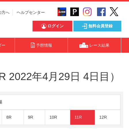
の方へ
ヘルプセンター
ログイン
無料会員登録
ダー
予想情報
レース結果
2022年4月29日 4日目）
陽
8R
9R
10R
11R
12R