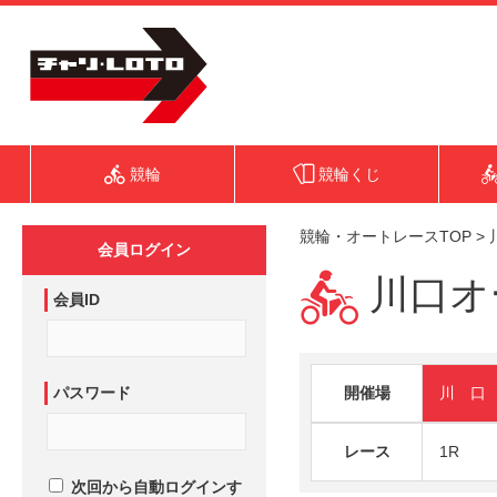
競輪
競輪くじ
競輪・オートレースTOP
>
会員ログイン
川口オー
会員ID
パスワード
開催場
川 口
レース
1R
次回から自動ログインす