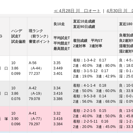
≪ 4月28日 川 口オート
|
4月30日 川
直近10走成績
良10走
直近18
直近90日成績
ハンデ
現ランク
良着別
G
試走T
（前ランク）
平均試走T
着別成績 平均ST
良2連対
試走偏差
審査ポイント
平均競走T
2連対率 3連対率
湿着別
最高競走T
湿2連対
着順：1-3-4-2 0.17
良：4-5 /
10
A-56
3.35
2連：40.0% 3連：80.0%
良：18.
川 口
3.86
（A-44）
3.449
着順：3-1-5-12 0.17
湿：0-1 /
0.099
77.237
3.401
2連：19.0% 3連：42.9%
湿：25.
着順：4-1-1-4 0.18
良：10-9 
10
A-42
3.34
2連：50.0% 3連：60.0%
良：33.
川 口
3.86
（A-19）
3.416
着順：9-5-3-8 0.14
湿：0-0 /
0.076
79.078
3.386
2連：56.0% 3連：68.0%
湿：0.0
着順：2-2-1-5 0.15
良：13-9 
10
A-41
3.32
2連：40.0% 3連：50.0%
良：45.
飯 塚
3.90
（A-77）
3.416
着順：2-2-5-11 0.16
湿：1-2 /
0.096
79.297
3.384
2連：20.0% 3連：45.0%
湿：33.