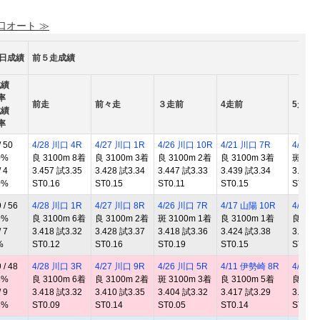
 口オート ≫
0日成績
前５走成績
成績
率
前走
前々走
３走前
4走前
5走前
成績
率
 50
4/28 川口 4R
4/27 川口 1R
4/26 川口 10R
4/21 川口 7R
4/20 
0%
良 3100m 8着
良 3100m 3着
良 3100m 2着
良 3100m 3着
斑 310
 4
3.457 試3.35
3.428 試3.34
3.447 試3.33
3.439 試3.34
3.408 
0%
ST0.16
ST0.15
ST0.11
ST0.15
ST0.17
/ 56
4/28 川口 1R
4/27 川口 8R
4/26 川口 7R
4/17 山陽 10R
4/16 
9%
良 3100m 6着
良 3100m 2着
斑 3100m 1着
良 3100m 1着
良 310
 7
3.418 試3.32
3.428 試3.37
3.418 試3.36
3.424 試3.38
3.437 
%
ST0.12
ST0.16
ST0.19
ST0.15
ST0.24
/ 48
4/28 川口 3R
4/27 川口 9R
4/26 川口 5R
4/11 伊勢崎 8R
4/10 
8%
良 3100m 6着
良 3100m 2着
斑 3100m 3着
良 3100m 5着
良 310
 9
3.418 試3.32
3.410 試3.35
3.404 試3.32
3.417 試3.29
3.410 
3%
ST0.09
ST0.14
ST0.05
ST0.14
ST0.24