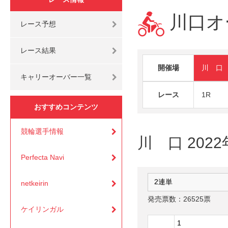
川口オー
レース予想
レース結果
開催場
川 口
キャリーオーバー一覧
レース
1R
おすすめコンテンツ
競輪選手情報
川 口 2022
Perfecta Navi
netkeirin
発売票数：26525票
ケイリンガル
1