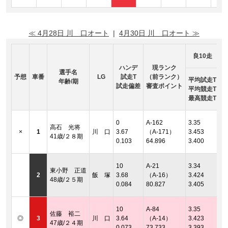
≪ 4月28日 川 口オート
|
4月30日 川 口オート ≫
良10走
ハンデ
現ランク
選手名
予想
車番
LG
試走T
（前ランク）
平均試走T
年齢/期
試走偏差
審査ポイント
平均競走T
最高競走T
着
0
A-162
3.35
高石 光将
2
×
1
川 口
3.67
（A-171）
3.453
41歳/２８期
着
0.103
64.896
3.400
2
着
10
A-21
3.34
東小野 正道
2
2
飯 塚
3.68
（A-16）
3.424
48歳/２５期
着
0.084
80.827
3.405
2
着
10
A-84
3.35
佐藤 裕二
2
◎
3
川 口
3.64
（A-14）
3.423
47歳/２４期
着
0.073
73.733
3.393