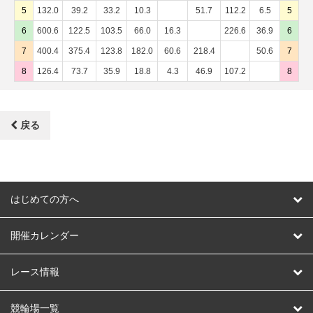
5
132.0
39.2
33.2
10.3
51.7
112.2
6.5
5
6
600.6
122.5
103.5
66.0
16.3
226.6
36.9
6
7
400.4
375.4
123.8
182.0
60.6
218.4
50.6
7
8
126.4
73.7
35.9
18.8
4.3
46.9
107.2
8
戻る
はじめての方へ
はじめての方へ
開催カレンダー
競輪
レース情報
オートレース
レース予想
競輪場一覧